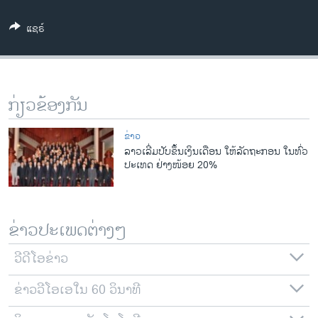
ວິທະຍາສາດ-ເທັກໂນໂລຈີ
ແຊຣ໌
ທຸລະກິດ
ພາສາອັງກິດ
ວີດີໂອ
ກ່ຽວຂ້ອງກັນ
ສຽງ
ຂ່າວ
ລາຍການກະຈາຍສຽງ
ລາວເລີ່ມປັບຂຶ້ນເງິນເດືອນ ໃຫ້ລັດຖະກອນ ໃນທົ່ວ
ຕິດຕາມພວກເຮົາ ທີ່
ປະເທດ ຢ່າງໜ້ອຍ 20%
ລາຍງານ
ພາສາຕ່າງໆ
ຂ່າວປະເພດຕ່າງໆ
ວີດີໂອຂ່າວ
ຂ່າວວີໂອເອໃນ 60 ວິນາທີ