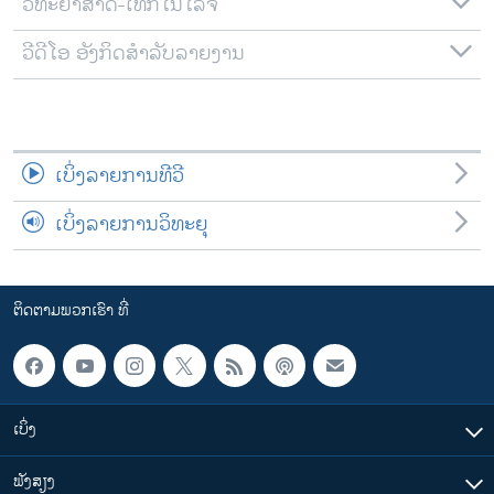
ວິທະຍາສາດ-ເທັກໂນໂລຈີ
ວີດີໂອ ອັງກິດສຳລັບລາຍງານ
ເບິ່ງລາຍການທີວີ
ເບິ່ງລາຍການວິທະຍຸ
ຕິດຕາມພວກເຮົາ ທີ່
ເບິ່ງ
ຟັງສຽງ