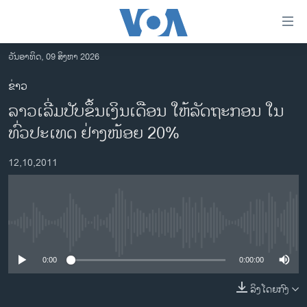
ລິ້ງ
ສຳຫລັບ
ເຂົ້າ
ວັນອາທິດ, 09 ສິງຫາ 2026
ຫາ
ໂຮມເພຈ
ຂ່າວ
ຂ້າມ
ລາວ
ລາວເລີ່ມປັບຂຶ້ນເງິນເດືອນ ໃຫ້ລັດຖະກອນ ໃນ
ຂ້າມ
ອາເມຣິກາ
ຂ້າມ
ທົ່ວປະເທດ ຢ່າງໜ້ອຍ 20%
ໄປ
ການເລືອກຕັ້ງ ປະທານາທີບໍດີ ສະຫະລັດ 2024
ຫາ
12,10,2011
ຂ່າວ​ຈີນ
ຊອກ
ຄົ້ນ
ໂລກ
ເອເຊຍ
No media source currently available
ອິດສະຫຼະພາບດ້ານການຂ່າວ
0:00
0:00:00
ຊີວິດຊາວລາວ
ລິງໂດຍກົງ
ຊຸມຊົນຊາວລາວ