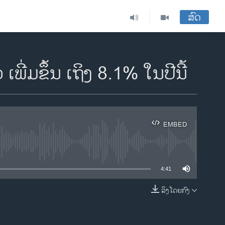
ສົດ
່ມຂຶ້ນ ເຖິງ 8.1% ໃນປີນີ້
EMBED
ble
4:41
ລິງໂດຍກົງ
EMBED