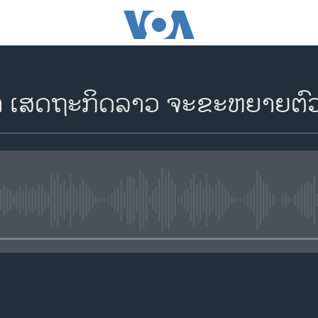
ເສດຖະກິດລາວ ຈະຂະຫຍາຍຕົວ ເພີ
No media source currently availa