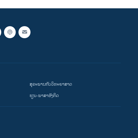
ສຸຂະພາບກັບວິທະຍາສາດ
ຮຽນ-ພາສາອັງກິດ