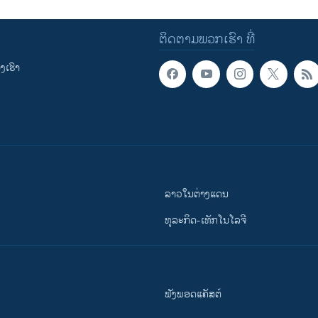
ຕິດຕາມພວກເຮົາ ທີ່
ເຮົາ
ລາວໃນຕ່າງແດນ
ທຸລະກິດ-ເທັກໂນໂລຈີ
ຟັງພອດແຄັສຕ໌