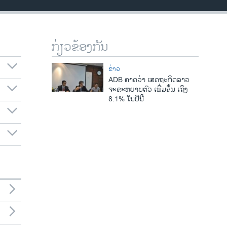
ກ່ຽວຂ້ອງກັນ
ຂ່າວ
ADB ຄາດວ່າ ເສດຖະກິດລາວ
ຈະຂະຫຍາຍຕົວ ເພີ່ມຂຶ້ນ ເຖິງ
8.1% ໃນປີນີ້