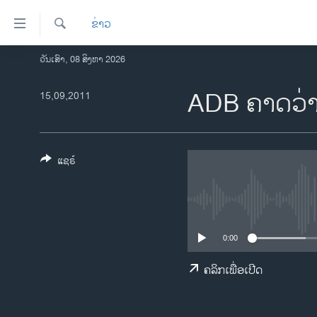
ລິ້ງ
ຂ່າວ
ສຳຫລັບ
ເຂົ້າ
ຄົ້ນຫາ
ວັນເສົາ, 08 ສິງຫາ 2026
ໂຮມເພຈ
ຫາ
ລາວ
ADB ຄາດວ່າ 
15,09,2011
ຂ້າມ
ຂ້າມ
ອາເມຣິກາ
ຂ້າມ
ການເລືອກຕັ້ງ ປະທານາທີບໍດີ ສະຫະລັດ
ໄປ
2024
ແຊຣ໌
ຫາ
ຂ່າວ​ຈີນ
ຊອກ
ຄົ້ນ
ໂລກ
ເອເຊຍ
0:00
ອິດສະຫຼະພາບດ້ານການຂ່າວ
ຄລິກເພື່ອເປີດ
ຊີວິດຊາວລາວ
ຊຸມຊົນຊາວລາວ