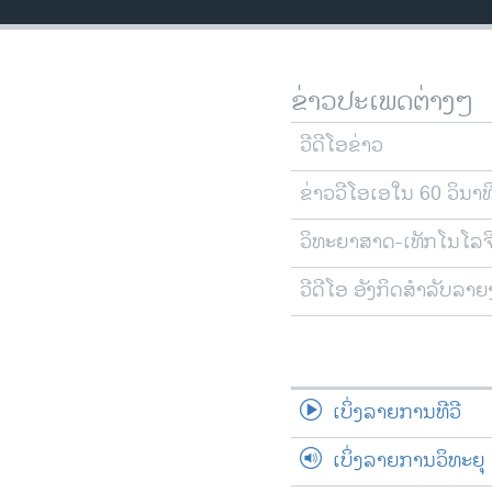
ວິທະຍາສາດ-ເທັກໂນໂລຈີ
ທຸລະກິດ
ຂ່າວປະເພດຕ່າງໆ
ພາສາອັງກິດ
ວີດີໂອ
ວີດີໂອຂ່າວ
ສຽງ
ຂ່າວວີໂອເອໃນ 60 ວິນາທ
ລາຍການກະຈາຍສຽງ
ວິທະຍາສາດ-ເທັກໂນໂລຈ
ລາຍງານ
ວີດີໂອ ອັງກິດສຳລັບລາ
ເບິ່ງລາຍການທີວີ
ເບິ່ງລາຍການວິທະຍຸ