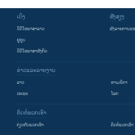
ເບິ່ງ
ຟັງສຽງ
ວີດີໂອພາສາລາວ
ຟັງລາຍການຂອງ
ຢູທູບ
ວີດີໂອພາສາອັງກິດ
ຂ່າວແລະລາຍງານ
ລາວ
ອາເມຣິກາ
ເອເຊຍ
ໂລກ
ຕິດຕໍ່ພວກເຮົາ
ກ່ຽວກັບພວກເຮົາ
ຕິດຕໍ່ພວກເຮົາ