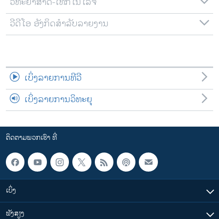
ວິທະຍາສາດ-ເທັກໂນໂລຈີ
ວີດີໂອ ອັງກິດສຳລັບລາຍງານ
ເບິ່ງລາຍການທີວີ
ເບິ່ງລາຍການວິທະຍຸ
ຕິດຕາມພວກເຮົາ ທີ່
ເບິ່ງ
ຟັງສຽງ