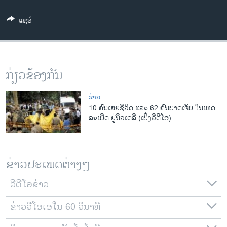
ວິທະຍາສາດ-ເທັກໂນໂລຈີ
ແຊຣ໌
ທຸລະກິດ
ພາສາອັງກິດ
ວີດີໂອ
ກ່ຽວຂ້ອງກັນ
ສຽງ
ຂ່າວ
ລາຍການກະຈາຍສຽງ
10 ຄົນເສຍຊີວິດ ແລະ 62 ຄົນບາດເຈັບ ໃນເຫດ
ຕິດຕາມພວກເຮົາ ທີ່
ລະເບີດ ຢູ່ນິວເດລີ (ເບິ່ງວີດີໂອ)
ລາຍງານ
ພາສາຕ່າງໆ
ຂ່າວປະເພດຕ່າງໆ
ວີດີໂອຂ່າວ
ຂ່າວວີໂອເອໃນ 60 ວິນາທີ