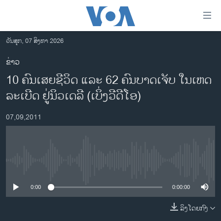
ລິ້ງ
ສຳຫລັບ
ເຂົ້າ
ວັນສຸກ, 07 ສິງຫາ 2026
ຫາ
ໂຮມເພຈ
ຂ່າວ
ຂ້າມ
ລາວ
10 ຄົນເສຍຊີວິດ ແລະ 62 ຄົນບາດເຈັບ ໃນເຫດ
ຂ້າມ
ອາເມຣິກາ
ຂ້າມ
ລະເບີດ ຢູ່ນິວເດລີ (ເບິ່ງວີດີໂອ)
ໄປ
ການເລືອກຕັ້ງ ປະທານາທີບໍດີ ສະຫະລັດ 2024
ຫາ
07,09,2011
ຂ່າວ​ຈີນ
ຊອກ
ຄົ້ນ
ໂລກ
ເອເຊຍ
No media source currently available
ອິດສະຫຼະພາບດ້ານການຂ່າວ
0:00
0:00:00
ຊີວິດຊາວລາວ
ລິງໂດຍກົງ
ຊຸມຊົນຊາວລາວ