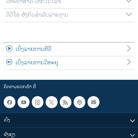
ວິທະຍາສາດ-ເທັກໂນໂລຈີ
ວີດີໂອ ອັງກິດສຳລັບລາຍງານ
ເບິ່ງລາຍການທີວີ
ເບິ່ງລາຍການວິທະຍຸ
ຕິດຕາມພວກເຮົາ ທີ່
ເບິ່ງ
ຟັງສຽງ