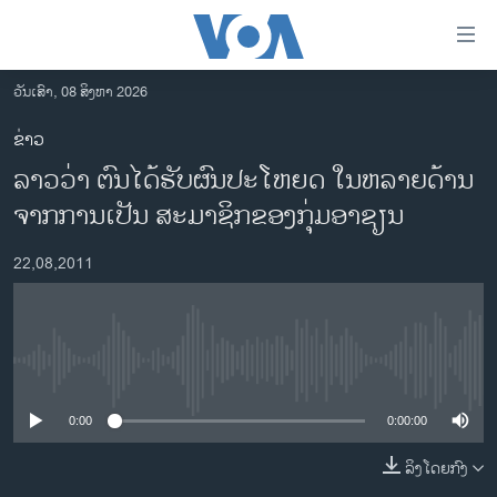
ລິ້ງ
ສຳຫລັບ
ເຂົ້າ
ວັນເສົາ, 08 ສິງຫາ 2026
ຫາ
ໂຮມເພຈ
ຂ່າວ
ຂ້າມ
ລາວ
ລາວວ່າ ຕົນໄດ້ຮັບຜົນປະໂຫຍດ ໃນຫລາຍດ້ານ
ຂ້າມ
ອາເມຣິກາ
ຂ້າມ
ຈາກການເປັນ ສະມາຊິກຂອງກຸ່ມອາຊຽນ
ໄປ
ການເລືອກຕັ້ງ ປະທານາທີບໍດີ ສະຫະລັດ 2024
ຫາ
22,08,2011
ຂ່າວ​ຈີນ
ຊອກ
ຄົ້ນ
ໂລກ
ເອເຊຍ
No media source currently available
ອິດສະຫຼະພາບດ້ານການຂ່າວ
0:00
0:00:00
ຊີວິດຊາວລາວ
ລິງໂດຍກົງ
ຊຸມຊົນຊາວລາວ