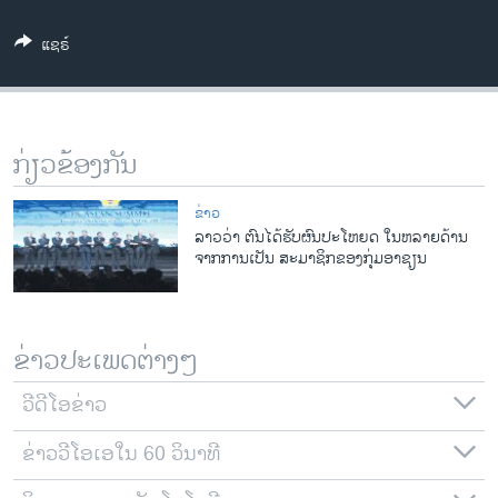
ວິທະຍາສາດ-ເທັກໂນໂລຈີ
ແຊຣ໌
ທຸລະກິດ
ພາສາອັງກິດ
ວີດີໂອ
ກ່ຽວຂ້ອງກັນ
ສຽງ
ຂ່າວ
ລາຍການກະຈາຍສຽງ
ລາວວ່າ ຕົນໄດ້ຮັບຜົນປະໂຫຍດ ໃນຫລາຍດ້ານ
ຕິດຕາມພວກເຮົາ ທີ່
ຈາກການເປັນ ສະມາຊິກຂອງກຸ່ມອາຊຽນ
ລາຍງານ
ພາສາຕ່າງໆ
ຂ່າວປະເພດຕ່າງໆ
ວີດີໂອຂ່າວ
ຂ່າວວີໂອເອໃນ 60 ວິນາທີ