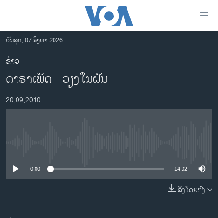
ລິ້ງ
ສຳຫລັບ
ເຂົ້າ
ວັນສຸກ, 07 ສິງຫາ 2026
ຫາ
ໂຮມເພຈ
ຂ່າວ
ຂ້າມ
ລາວ
ດາຣາເພັດ - ວຽງໃນຝັນ
ຂ້າມ
ອາເມຣິກາ
ຂ້າມ
20,09,2010
ໄປ
ການເລືອກຕັ້ງ ປະທານາທີບໍດີ ສະຫະລັດ 2024
ຫາ
ຂ່າວ​ຈີນ
ຊອກ
ຄົ້ນ
ໂລກ
No media source currently available
ເອເຊຍ
0:00
14:02
ອິດສະຫຼະພາບດ້ານການຂ່າວ
ຊີວິດຊາວລາວ
ລິງໂດຍກົງ
ຊຸມຊົນຊາວລາວ