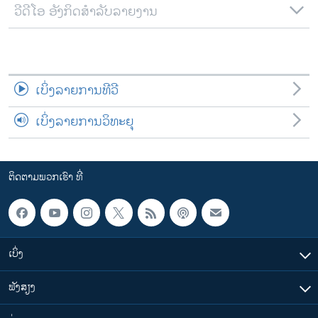
ວີດີໂອ ອັງກິດສຳລັບລາຍງານ
ເບິ່ງລາຍການທີວີ
ເບິ່ງລາຍການວິທະຍຸ
ຕິດຕາມພວກເຮົາ ທີ່
ເບິ່ງ
ຟັງສຽງ