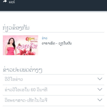
ແຊຣ໌
ວິທະຍາສາດ-ເທັກໂນໂລຈີ
ທຸລະກິດ
ພາສາອັງກິດ
ກ່ຽວຂ້ອງກັນ
ວີດີໂອ
ສຽງ
ຂ່າວ
ດາຣາເພັດ - ວຽງໃນຝັນ
ລາຍການກະຈາຍສຽງ
ຕິດຕາມພວກເຮົາ ທີ່
ລາຍງານ
ຂ່າວປະເພດຕ່າງໆ
ພາສາຕ່າງໆ
ວີດີໂອຂ່າວ
ຂ່າວວີໂອເອໃນ 60 ວິນາທີ
ວິທະຍາສາດ-ເທັກໂນໂລຈີ