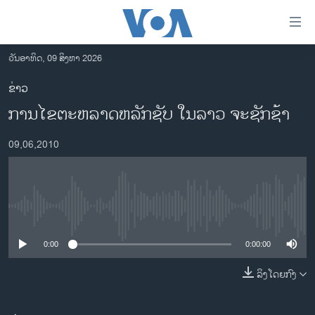
ລິ້ງ
ສຳຫລັບ
ເຂົ້າ
ວັນອາທິດ, 09 ສິງຫາ 2026
ຫາ
ໂຮມເພຈ
ຂ່າວ
ຂ້າມ
ລາວ
ການໄຂຕະຫລາດຫລັກຊັບ ໃນລາວ ຈະຊັກຊ້າ
ຂ້າມ
ອາເມຣິກາ
ຂ້າມ
09,06,2010
ໄປ
ການເລືອກຕັ້ງ ປະທານາທີບໍດີ ສະຫະລັດ 2024
ຫາ
ຂ່າວ​ຈີນ
ຊອກ
ຄົ້ນ
ໂລກ
No media source currently available
ເອເຊຍ
0:00
0:00:00
ອິດສະຫຼະພາບດ້ານການຂ່າວ
ຊີວິດຊາວລາວ
ລິງໂດຍກົງ
ຊຸມຊົນຊາວລາວ