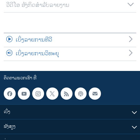
ວີດີໂອ ອັງກິດສຳລັບລາຍງານ
ເບິ່ງລາຍການທີວີ
ເບິ່ງລາຍການວິທະຍຸ
ຕິດຕາມພວກເຮົາ ທີ່
ເບິ່ງ
ຟັງສຽງ