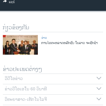
ແຊຣ໌
ວິທະຍາສາດ-ເທັກໂນໂລຈີ
ທຸລະກິດ
ພາສາອັງກິດ
ກ່ຽວຂ້ອງກັນ
ວີດີໂອ
ສຽງ
ຂ່າວ
ການໄຂຕະຫລາດຫລັກຊັບ ໃນລາວ ຈະຊັກຊ້າ
ລາຍການກະຈາຍສຽງ
ຕິດຕາມພວກເຮົາ ທີ່
ລາຍງານ
ຂ່າວປະເພດຕ່າງໆ
ພາສາຕ່າງໆ
ວີດີໂອຂ່າວ
ຂ່າວວີໂອເອໃນ 60 ວິນາທີ
ວິທະຍາສາດ-ເທັກໂນໂລຈີ