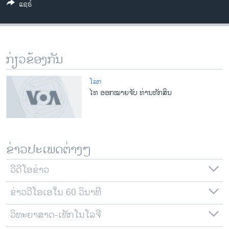
ແຊຣ໌
ວິທະຍາສາດ-ເທັກໂນໂລຈີ
ທຸລະກິດ
ພາສາອັງກິດ
ກ່ຽວຂ້ອງກັນ
ວີດີໂອ
ສຽງ
ໂລກ
ໄທ ອອກໝາຍຈັບ ທ່ານທັກສິນ
ລາຍການກະຈາຍສຽງ
ຕິດຕາມພວກເຮົາ ທີ່
ລາຍງານ
ຂ່າວປະເພດຕ່າງໆ
ພາສາຕ່າງໆ
ວີດີໂອຂ່າວ
ຂ່າວວີໂອເອໃນ 60 ວິນາທີ
ວິທະຍາສາດ-ເທັກໂນໂລຈີ