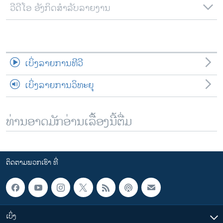
ວີດີໂອ ອັງກິດສຳລັບລາຍງານ
ເບິ່ງລາຍການທີວີ
ເບິ່ງລາຍການວິທະຍຸ
ທ່ານອາດມັກອ່ານເລື້ອງນີ້ຕື່ມ
ຕິດຕາມພວກເຮົາ ທີ່
ເບິ່ງ