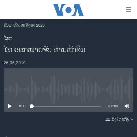
ລິ້ງ
ສຳຫລັບ
ເຂົ້າ
ວັນພະຫັດ, 06 ສິງຫາ 2026
ຫາ
ໂຮມເພຈ
ໂລກ
ຂ້າມ
ລາວ
ໄທ ອອກໝາຍຈັບ ທ່ານທັກສິນ
ຂ້າມ
ອາເມຣິກາ
ຂ້າມ
25,05,2010
ໄປ
ການເລືອກຕັ້ງ ປະທານາທີບໍດີ ສະຫະລັດ 2024
ຫາ
ຂ່າວ​ຈີນ
ຊອກ
ຄົ້ນ
ໂລກ
No media source currently available
ເອເຊຍ
0:00
0:00:00
ອິດສະຫຼະພາບດ້ານການຂ່າວ
ຊີວິດຊາວລາວ
ລິງໂດຍກົງ
ຊຸມຊົນຊາວລາວ