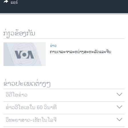
ແຊຣ໌
ວິທະຍາສາດ-ເທັກໂນໂລຈີ
ທຸລະກິດ
ພາສາອັງກິດ
ກ່ຽວຂ້ອງກັນ
ວີດີໂອ
ສຽງ
ຂ່າວ
ການເຈລະຈາລະຫວ່າງສະຫະລັດແລະຈີນ
ລາຍການກະຈາຍສຽງ
ຕິດຕາມພວກເຮົາ ທີ່
ລາຍງານ
ຂ່າວປະເພດຕ່າງໆ
ພາສາຕ່າງໆ
ວີດີໂອຂ່າວ
ຂ່າວວີໂອເອໃນ 60 ວິນາທີ
ວິທະຍາສາດ-ເທັກໂນໂລຈີ