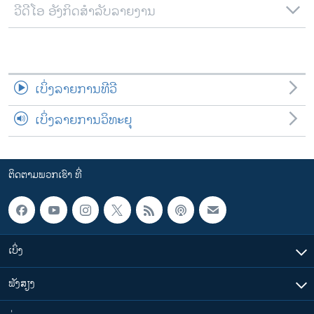
ວີດີໂອ ອັງກິດສຳລັບລາຍງານ
ເບິ່ງລາຍການທີວີ
ເບິ່ງລາຍການວິທະຍຸ
ຕິດຕາມພວກເຮົາ ທີ່
ເບິ່ງ
ຟັງສຽງ