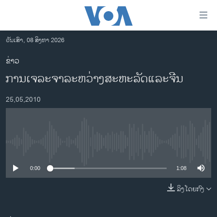
ລິ້ງ
ສຳຫລັບ
ເຂົ້າ
ວັນເສົາ, 08 ສິງຫາ 2026
ຫາ
ໂຮມເພຈ
ຂ່າວ
ຂ້າມ
ລາວ
ການເຈລະຈາລະຫວ່າງສະຫະລັດແລະຈີນ
ຂ້າມ
ອາເມຣິກາ
ຂ້າມ
25,05,2010
ໄປ
ການເລືອກຕັ້ງ ປະທານາທີບໍດີ ສະຫະລັດ 2024
ຫາ
ຂ່າວ​ຈີນ
ຊອກ
ຄົ້ນ
ໂລກ
No media source currently available
ເອເຊຍ
0:00
1:08
ອິດສະຫຼະພາບດ້ານການຂ່າວ
ຊີວິດຊາວລາວ
ລິງໂດຍກົງ
ຊຸມຊົນຊາວລາວ