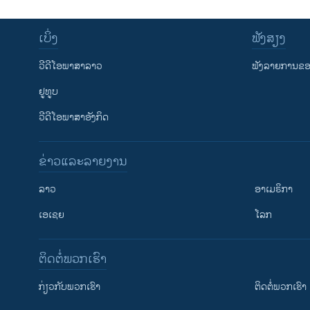
ເບິ່ງ
ຟັງສຽງ
ວີດີໂອພາສາລາວ
ຟັງລາຍການຂອງ
ຢູທູບ
ວີດີໂອພາສາອັງກິດ
ຂ່າວແລະລາຍງານ
ລາວ
ອາເມຣິກາ
ເອເຊຍ
ໂລກ
ຕິດຕໍ່ພວກເຮົາ
ກ່ຽວກັບພວກເຮົາ
ຕິດຕໍ່ພວກເຮົາ