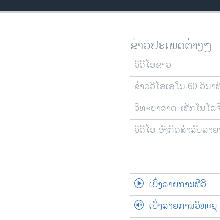
ວິທະຍາສາດ-ເທັກໂນໂລຈີ
ທຸລະກິດ
ຂ່າວປະເພດຕ່າງໆ
ພາສາອັງກິດ
ວີດີໂອ
ວີດີໂອຂ່າວ
ສຽງ
ຂ່າວວີໂອເອໃນ 60 ວິນາທ
ລາຍການກະຈາຍສຽງ
ວິທະຍາສາດ-ເທັກໂນໂລຈ
ລາຍງານ
ວີດີໂອ ອັງກິດສຳລັບລາ
ເບິ່ງລາຍການທີວີ
ເບິ່ງລາຍການວິທະຍຸ