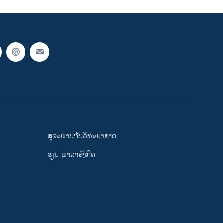
ສຸຂະພາບກັບວິທະຍາສາດ
ຮຽນ-ພາສາອັງກິດ