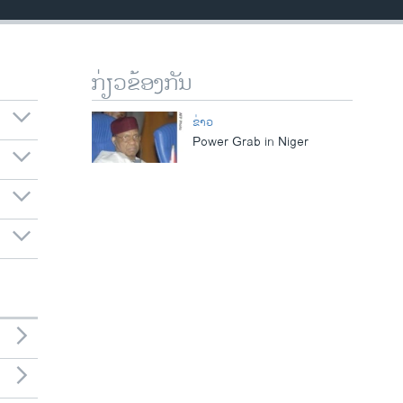
ກ່ຽວຂ້ອງກັນ
ຂ່າວ
Power Grab in Niger