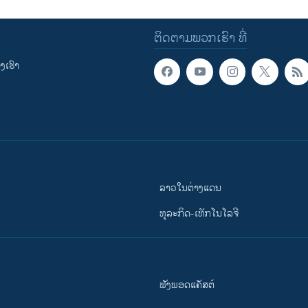
ຕິດຕາມພວກເຮົາ ທີ່
ເຮົາ
ລາວໃນຕ່າງແດນ
ທຸລະກິດ-ເທັກໂນໂລຈີ
ຟັງພອດແຄັສຕ໌