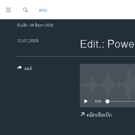
ລິ້ງ
ຂ່າວ
ສຳຫລັບ
ເຂົ້າ
ຄົ້ນຫາ
ວັນເສົາ, 08 ສິງຫາ 2026
ໂຮມເພຈ
ຫາ
ລາວ
Edit.: Powe
12,07,2009
ຂ້າມ
ຂ້າມ
ອາເມຣິກາ
ຂ້າມ
ການເລືອກຕັ້ງ ປະທານາທີບໍດີ ສະຫະລັດ
ໄປ
2024
ແຊຣ໌
ຫາ
ຂ່າວ​ຈີນ
ຊອກ
ຄົ້ນ
ໂລກ
ເອເຊຍ
0:00
ອິດສະຫຼະພາບດ້ານການຂ່າວ
ຄລິກເພື່ອເປີດ
ຊີວິດຊາວລາວ
ຊຸມຊົນຊາວລາວ