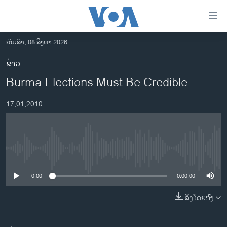
ລິ້ງ
ສຳຫລັບ
ເຂົ້າ
ວັນເສົາ, 08 ສິງຫາ 2026
ຫາ
ໂຮມເພຈ
ຂ່າວ
ຂ້າມ
ລາວ
Burma Elections Must Be Credible
ຂ້າມ
ອາເມຣິກາ
ຂ້າມ
17,01,2010
ໄປ
ການເລືອກຕັ້ງ ປະທານາທີບໍດີ ສະຫະລັດ 2024
ຫາ
ຂ່າວ​ຈີນ
ຊອກ
ຄົ້ນ
ໂລກ
No media source currently available
ເອເຊຍ
0:00
0:00:00
ອິດສະຫຼະພາບດ້ານການຂ່າວ
ຊີວິດຊາວລາວ
ລິງໂດຍກົງ
ຊຸມຊົນຊາວລາວ