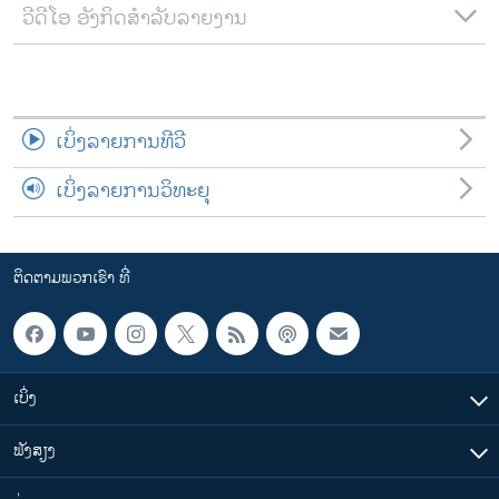
ວີດີໂອ ອັງກິດສຳລັບລາຍງານ
ເບິ່ງລາຍການທີວີ
ເບິ່ງລາຍການວິທະຍຸ
ຕິດຕາມພວກເຮົາ ທີ່
ເບິ່ງ
ຟັງສຽງ