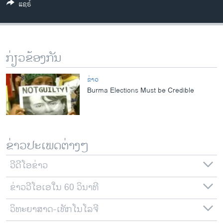
ແຊຣ໌
ວິທະຍາສາດ-ເທັກໂນໂລຈີ
ທຸລະກິດ
ພາສາອັງກິດ
ກ່ຽວຂ້ອງກັນ
ວີດີໂອ
ສຽງ
ຂ່າວ
Burma Elections Must be Credible
ລາຍການກະຈາຍສຽງ
ຕິດຕາມພວກເຮົາ ທີ່
ລາຍງານ
ຂ່າວປະເພດຕ່າງໆ
ພາສາຕ່າງໆ
ວີດີໂອຂ່າວ
ຂ່າວວີໂອເອໃນ 60 ວິນາທີ
ວິທະຍາສາດ-ເທັກໂນໂລຈີ