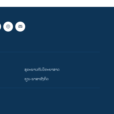
ສຸຂະພາບກັບວິທະຍາສາດ
ຮຽນ-ພາສາອັງກິດ