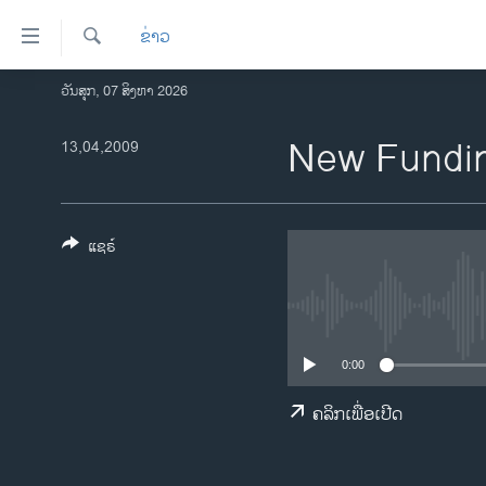
ລິ້ງ
ຂ່າວ
ສຳຫລັບ
ເຂົ້າ
ຄົ້ນຫາ
ວັນສຸກ, 07 ສິງຫາ 2026
ໂຮມເພຈ
ຫາ
ລາວ
New Fundin
13,04,2009
ຂ້າມ
ຂ້າມ
ອາເມຣິກາ
ຂ້າມ
ການເລືອກຕັ້ງ ປະທານາທີບໍດີ ສະຫະລັດ
ໄປ
2024
ແຊຣ໌
ຫາ
ຂ່າວ​ຈີນ
ຊອກ
ຄົ້ນ
ໂລກ
ເອເຊຍ
0:00
ອິດສະຫຼະພາບດ້ານການຂ່າວ
ຄລິກເພື່ອເປີດ
ຊີວິດຊາວລາວ
ຊຸມຊົນຊາວລາວ