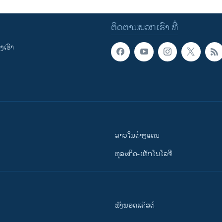
ຕິດຕາມພວກເຮົາ ທີ່
ເຮົາ
ລາວໃນຕ່າງແດນ
ທຸລະກິດ-ເທັກໂນໂລຈີ
ຟັງພອດແຄັສຕ໌