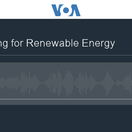
g for Renewable Energy
No media source currently availa