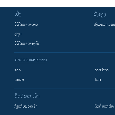
ເບິ່ງ
ຟັງສຽງ
ວີດີໂອພາສາລາວ
ຟັງລາຍການຂອງ
ຢູທູບ
ວີດີໂອພາສາອັງກິດ
ຂ່າວແລະລາຍງານ
ລາວ
ອາເມຣິກາ
ເອເຊຍ
ໂລກ
ຕິດຕໍ່ພວກເຮົາ
ກ່ຽວກັບພວກເຮົາ
ຕິດຕໍ່ພວກເຮົາ