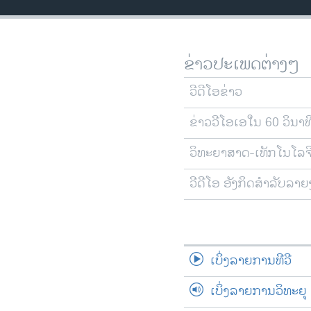
ວິທະຍາສາດ-ເທັກໂນໂລຈີ
ທຸລະກິດ
ຂ່າວປະເພດຕ່າງໆ
ພາສາອັງກິດ
ວີດີໂອ
ວີດີໂອຂ່າວ
ສຽງ
ຂ່າວວີໂອເອໃນ 60 ວິນາທ
ລາຍການກະຈາຍສຽງ
ວິທະຍາສາດ-ເທັກໂນໂລຈ
ລາຍງານ
ວີດີໂອ ອັງກິດສຳລັບລາ
ເບິ່ງລາຍການທີວີ
ເບິ່ງລາຍການວິທະຍຸ