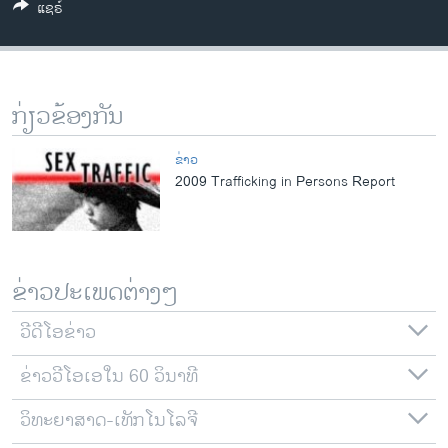
ແຊຣ໌
ວິທະຍາສາດ-ເທັກໂນໂລຈີ
ທຸລະກິດ
ພາສາອັງກິດ
ກ່ຽວຂ້ອງກັນ
ວີດີໂອ
ສຽງ
ຂ່າວ
2009 Trafficking in Persons Report
ລາຍການກະຈາຍສຽງ
ຕິດຕາມພວກເຮົາ ທີ່
ລາຍງານ
ຂ່າວປະເພດຕ່າງໆ
ພາສາຕ່າງໆ
ວີດີໂອຂ່າວ
ຂ່າວວີໂອເອໃນ 60 ວິນາທີ
ວິທະຍາສາດ-ເທັກໂນໂລຈີ