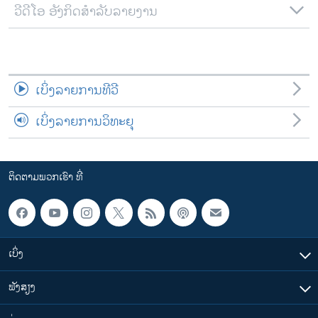
ວີດີໂອ ອັງກິດສຳລັບລາຍງານ
ເບິ່ງລາຍການທີວີ
ເບິ່ງລາຍການວິທະຍຸ
ຕິດຕາມພວກເຮົາ ທີ່
ເບິ່ງ
ຟັງສຽງ