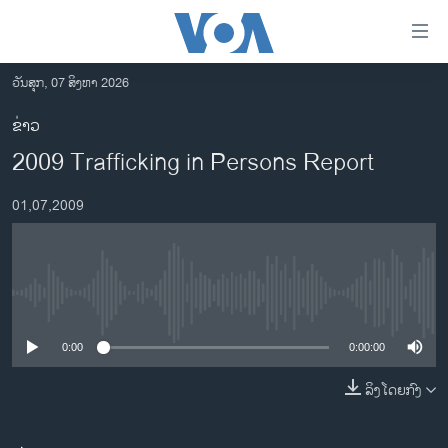
ລິ້ງ
ສຳຫລັບ
ເຂົ້າ
ວັນສຸກ, 07 ສິງຫາ 2026
ຫາ
ໂຮມເພຈ
ຂ່າວ
ຂ້າມ
ລາວ
2009 Trafficking in Persons Report
ຂ້າມ
ອາເມຣິກາ
ຂ້າມ
01,07,2009
ໄປ
ການເລືອກຕັ້ງ ປະທານາທີບໍດີ ສະຫະລັດ 2024
ຫາ
ຂ່າວ​ຈີນ
ຊອກ
ຄົ້ນ
ໂລກ
No media source currently available
ເອເຊຍ
0:00
0:00:00
ອິດສະຫຼະພາບດ້ານການຂ່າວ
ຊີວິດຊາວລາວ
ລິງໂດຍກົງ
ຊຸມຊົນຊາວລາວ