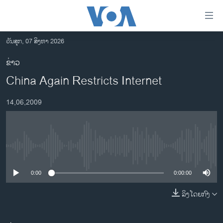
ລິ້ງ
ສຳຫລັບ
ເຂົ້າ
ວັນສຸກ, 07 ສິງຫາ 2026
ຫາ
ໂຮມເພຈ
ຂ່າວ
ຂ້າມ
ລາວ
China Again Restricts Internet
ຂ້າມ
ອາເມຣິກາ
ຂ້າມ
14,06,2009
ໄປ
ການເລືອກຕັ້ງ ປະທານາທີບໍດີ ສະຫະລັດ 2024
ຫາ
ຂ່າວ​ຈີນ
ຊອກ
ຄົ້ນ
ໂລກ
No media source currently available
ເອເຊຍ
0:00
0:00:00
ອິດສະຫຼະພາບດ້ານການຂ່າວ
ຊີວິດຊາວລາວ
ລິງໂດຍກົງ
ຊຸມຊົນຊາວລາວ