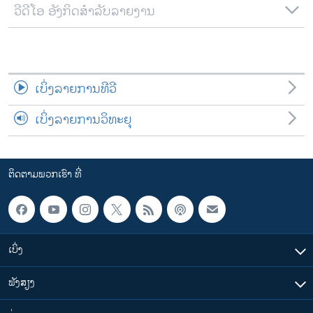
ວີດີໂອ ອັງກິດສຳລັບລາຍງານ
ເບິ່ງລາຍການທີວີ
ເບິ່ງລາຍການວິທະຍຸ
ຕິດຕາມພວກເຮົາ ທີ່
ເບິ່ງ
ຟັງສຽງ