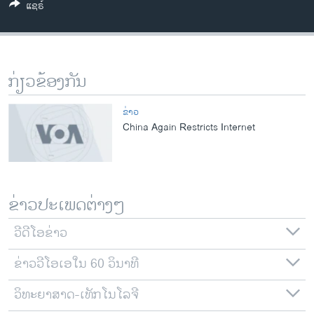
ແຊຣ໌
ວິທະຍາສາດ-ເທັກໂນໂລຈີ
ທຸລະກິດ
ພາສາອັງກິດ
ກ່ຽວຂ້ອງກັນ
ວີດີໂອ
ສຽງ
ຂ່າວ
China Again Restricts Internet
ລາຍການກະຈາຍສຽງ
ຕິດຕາມພວກເຮົາ ທີ່
ລາຍງານ
ຂ່າວປະເພດຕ່າງໆ
ພາສາຕ່າງໆ
ວີດີໂອຂ່າວ
ຂ່າວວີໂອເອໃນ 60 ວິນາທີ
ວິທະຍາສາດ-ເທັກໂນໂລຈີ