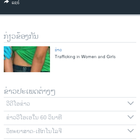
ແຊຣ໌
ວິທະຍາສາດ-ເທັກໂນໂລຈີ
ທຸລະກິດ
ພາສາອັງກິດ
ກ່ຽວຂ້ອງກັນ
ວີດີໂອ
ສຽງ
ຂ່າວ
Trafficking in Women and Girls
ລາຍການກະຈາຍສຽງ
ຕິດຕາມພວກເຮົາ ທີ່
ລາຍງານ
ຂ່າວປະເພດຕ່າງໆ
ພາສາຕ່າງໆ
ວີດີໂອຂ່າວ
ຂ່າວວີໂອເອໃນ 60 ວິນາທີ
ວິທະຍາສາດ-ເທັກໂນໂລຈີ