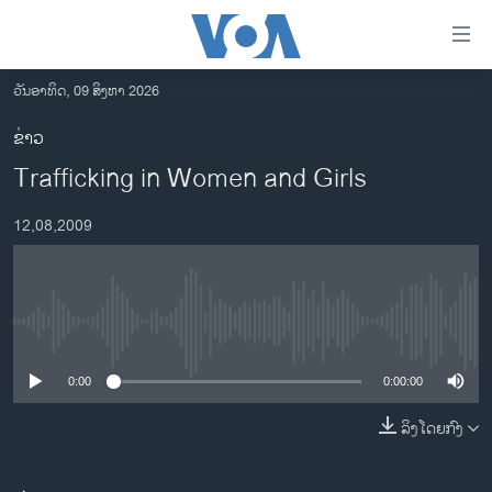
ລິ້ງ
ສຳຫລັບ
ເຂົ້າ
ວັນອາທິດ, 09 ສິງຫາ 2026
ຫາ
ໂຮມເພຈ
ຂ່າວ
ຂ້າມ
ລາວ
Trafficking in Women and Girls
ຂ້າມ
ອາເມຣິກາ
ຂ້າມ
12,08,2009
ໄປ
ການເລືອກຕັ້ງ ປະທານາທີບໍດີ ສະຫະລັດ 2024
ຫາ
ຂ່າວ​ຈີນ
ຊອກ
ຄົ້ນ
ໂລກ
No media source currently available
ເອເຊຍ
0:00
0:00:00
ອິດສະຫຼະພາບດ້ານການຂ່າວ
ຊີວິດຊາວລາວ
ລິງໂດຍກົງ
ຊຸມຊົນຊາວລາວ