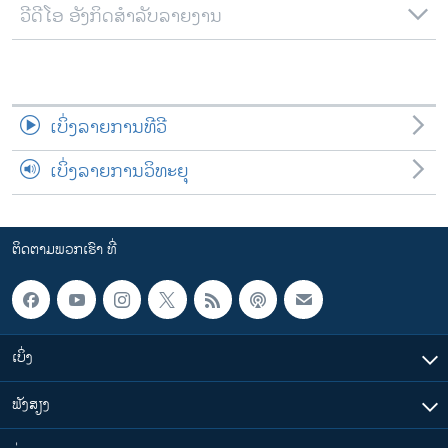
ວີດີໂອ ອັງກິດສຳລັບລາຍງານ
ເບິ່ງລາຍການທີວີ
ເບິ່ງລາຍການວິທະຍຸ
ຕິດຕາມພວກເຮົາ ທີ່
ເບິ່ງ
ຟັງສຽງ