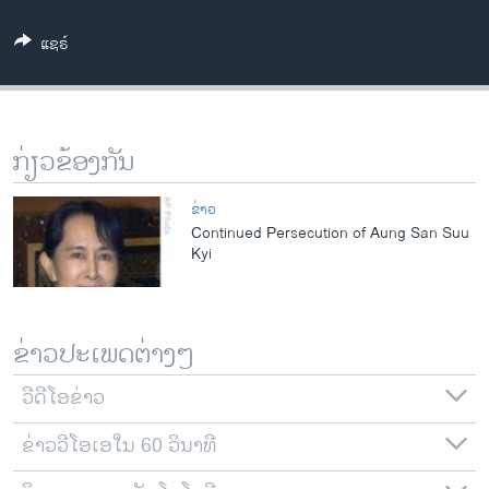
ວິທະຍາສາດ-ເທັກໂນໂລຈີ
ແຊຣ໌
ທຸລະກິດ
ພາສາອັງກິດ
ວີດີໂອ
ກ່ຽວຂ້ອງກັນ
ສຽງ
ຂ່າວ
ລາຍການກະຈາຍສຽງ
Continued Persecution of Aung San Suu
ຕິດຕາມພວກເຮົາ ທີ່
Kyi
ລາຍງານ
ພາສາຕ່າງໆ
ຂ່າວປະເພດຕ່າງໆ
ວີດີໂອຂ່າວ
ຂ່າວວີໂອເອໃນ 60 ວິນາທີ