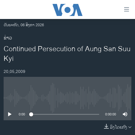
ລິ້ງ
ສຳຫລັບ
ເຂົ້າ
ວັນພະຫັດ, 06 ສິງຫາ 2026
ຫາ
ໂຮມເພຈ
ຂ່າວ
ຂ້າມ
ລາວ
Continued Persecution of Aung San Suu
ຂ້າມ
ອາເມຣິກາ
ຂ້າມ
Kyi
ໄປ
ການເລືອກຕັ້ງ ປະທານາທີບໍດີ ສະຫະລັດ 2024
ຫາ
20,05,2009
ຂ່າວ​ຈີນ
ຊອກ
ຄົ້ນ
ໂລກ
ເອເຊຍ
No media source currently available
ອິດສະຫຼະພາບດ້ານການຂ່າວ
0:00
0:00:00
ຊີວິດຊາວລາວ
ລິງໂດຍກົງ
ຊຸມຊົນຊາວລາວ