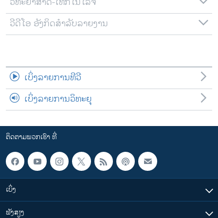
ວິທະຍາສາດ-ເທັກໂນໂລຈີ
ວີດີໂອ ອັງກິດສຳລັບລາຍງານ
ເບິ່ງລາຍການທີວີ
ເບິ່ງລາຍການວິທະຍຸ
ຕິດຕາມພວກເຮົາ ທີ່
ເບິ່ງ
ຟັງສຽງ