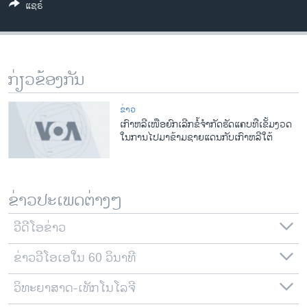
ແຊຣ໌
ວິທະຍາສາດ-ເທັກໂນໂລຈີ
ທຸລະກິດ
ພາສາອັງກິດ
ກ່ຽວຂ້ອງກັນ
ວີດີໂອ
ສຽງ
ຂ່າວ
ເກົາຫລີເໜືອຍົກເລີກຂໍ້ຈຳກັດຮັດແຄບທ່ີເຂັ້ມງວດ
ລາຍການກະຈາຍສຽງ
ໃນການໄປມາຂ້າມຊາຍແດນກັບເກົາຫລີໃຕ້
ຕິດຕາມພວກເຮົາ ທີ່
ລາຍງານ
ຂ່າວປະເພດຕ່າງໆ
ພາສາຕ່າງໆ
ວີດີໂອຂ່າວ
ຂ່າວວີໂອເອໃນ 60 ວິນາທີ
ວິທະຍາສາດ-ເທັກໂນໂລຈີ