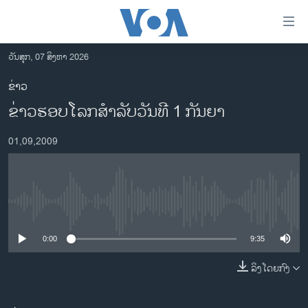
ລິ້ງ
ສຳຫລັບ
ເຂົ້າ
ວັນສຸກ, 07 ສິງຫາ 2026
ຫາ
ໂຮມເພຈ
ຂ່າວ
ຂ້າມ
ລາວ
ຂ່າວຮອບໂລກສຳລັບວັນທີ 1 ກັນຍາ
ຂ້າມ
ອາເມຣິກາ
ຂ້າມ
01,09,2009
ໄປ
ການເລືອກຕັ້ງ ປະທານາທີບໍດີ ສະຫະລັດ 2024
ຫາ
ຂ່າວ​ຈີນ
ຊອກ
ຄົ້ນ
ໂລກ
No media source currently available
ເອເຊຍ
0:00
9:35
ອິດສະຫຼະພາບດ້ານການຂ່າວ
ຊີວິດຊາວລາວ
ລິງໂດຍກົງ
ຊຸມຊົນຊາວລາວ