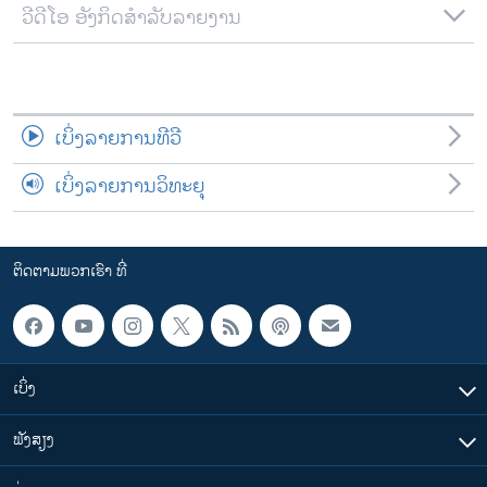
ວີດີໂອ ອັງກິດສຳລັບລາຍງານ
ເບິ່ງລາຍການທີວີ
ເບິ່ງລາຍການວິທະຍຸ
ຕິດຕາມພວກເຮົາ ທີ່
ເບິ່ງ
ຟັງສຽງ