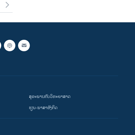
ສຸຂະພາບກັບວິທະຍາສາດ
ຮຽນ-ພາສາອັງກິດ