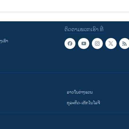
ຕິດຕາມພວກເຮົາ ທີ່
ເຮົາ
ລາວໃນຕ່າງແດນ
ທຸລະກິດ-ເທັກໂນໂລຈີ