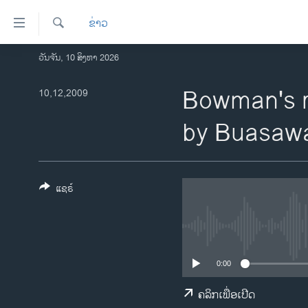
ລິ້ງ
ຂ່າວ
ສຳຫລັບ
ເຂົ້າ
ຄົ້ນຫາ
ວັນຈັນ, 10 ສິງຫາ 2026
ໂຮມເພຈ
ຫາ
ລາວ
Bowman's re
10,12,2009
ຂ້າມ
ຂ້າມ
ອາເມຣິກາ
by Buasaw
ຂ້າມ
ການເລືອກຕັ້ງ ປະທານາທີບໍດີ ສະຫະລັດ
ໄປ
2024
ຫາ
ຂ່າວ​ຈີນ
ຊອກ
ແຊຣ໌
ຄົ້ນ
ໂລກ
ເອເຊຍ
ອິດສະຫຼະພາບດ້ານການຂ່າວ
0:00
ຊີວິດຊາວລາວ
ຄລິກເພື່ອເປີດ
ຊຸມຊົນຊາວລາວ