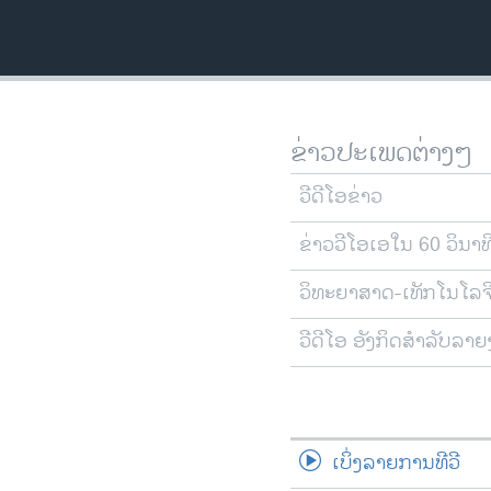
ວິທະຍາສາດ-ເທັກໂນໂລຈີ
ທຸລະກິດ
ພາສາອັງກິດ
ວີດີໂອ
ຂ່າວປະເພດຕ່າງໆ
ສຽງ
ວີດີໂອຂ່າວ
ລາຍການກະຈາຍສຽງ
ຂ່າວວີໂອເອໃນ 60 ວິນາທ
ລາຍງານ
ວິທະຍາສາດ-ເທັກໂນໂລຈ
ວີດີໂອ ອັງກິດສຳລັບລາ
ເບິ່ງລາຍການທີວີ