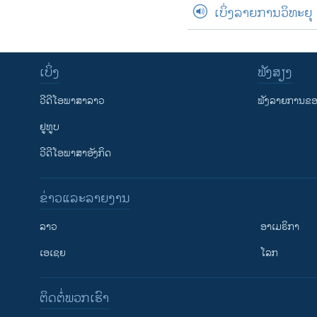
ເບິ່ງລາຍການວິທະຍຸ
ເບິ່ງ
ຟັງສຽງ
ວີດີໂອພາສາລາວ
ຟັງລາຍການຂອງ
ຢູທູບ
ວີດີໂອພາສາອັງກິດ
ຂ່າວແລະລາຍງານ
ລາວ
ອາເມຣິກາ
ເອເຊຍ
ໂລກ
ຕິດຕໍ່ພວກເຮົາ