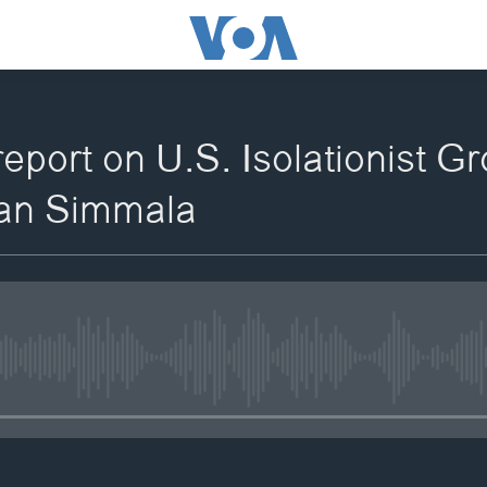
port on U.S. Isolationist Gr
an Simmala
No media source currently availa