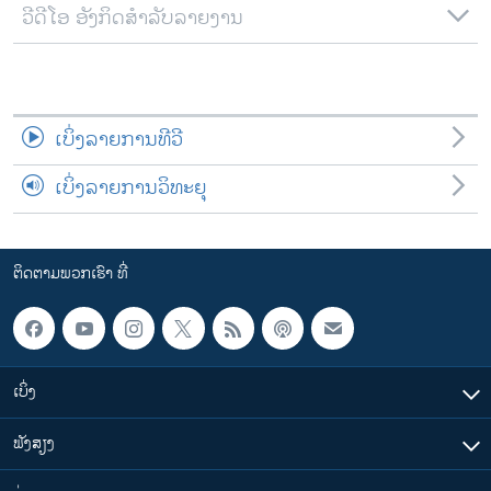
ວີດີໂອ ອັງກິດສຳລັບລາຍງານ
ເບິ່ງລາຍການທີວີ
ເບິ່ງລາຍການວິທະຍຸ
ຕິດຕາມພວກເຮົາ ທີ່
ເບິ່ງ
ຟັງສຽງ