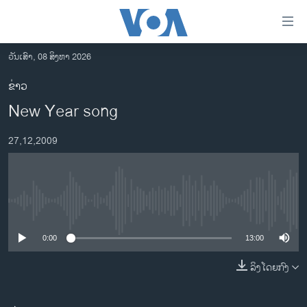
ລິ້ງ
ສຳຫລັບ
ເຂົ້າ
ວັນເສົາ, 08 ສິງຫາ 2026
ຫາ
ໂຮມເພຈ
ຂ່າວ
ຂ້າມ
ລາວ
New Year song
ຂ້າມ
ອາເມຣິກາ
ຂ້າມ
27,12,2009
ໄປ
ການເລືອກຕັ້ງ ປະທານາທີບໍດີ ສະຫະລັດ 2024
ຫາ
ຂ່າວ​ຈີນ
ຊອກ
ຄົ້ນ
ໂລກ
No media source currently available
ເອເຊຍ
0:00
13:00
ອິດສະຫຼະພາບດ້ານການຂ່າວ
ຊີວິດຊາວລາວ
ລິງໂດຍກົງ
ຊຸມຊົນຊາວລາວ