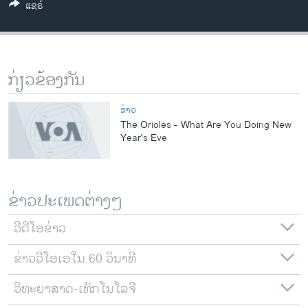
ແຊຣ໌
ວິທະຍາສາດ-ເທັກໂນໂລຈີ
ທຸລະກິດ
ພາສາອັງກິດ
ກ່ຽວຂ້ອງກັນ
ວີດີໂອ
ສຽງ
ຂ່າວ
The Orioles - What Are You Doing New
ລາຍການກະຈາຍສຽງ
Year's Eve
ຕິດຕາມພວກເຮົາ ທີ່
ລາຍງານ
ຂ່າວປະເພດຕ່າງໆ
ພາສາຕ່າງໆ
ວີດີໂອຂ່າວ
ຂ່າວວີໂອເອໃນ 60 ວິນາທີ
ວິທະຍາສາດ-ເທັກໂນໂລຈີ