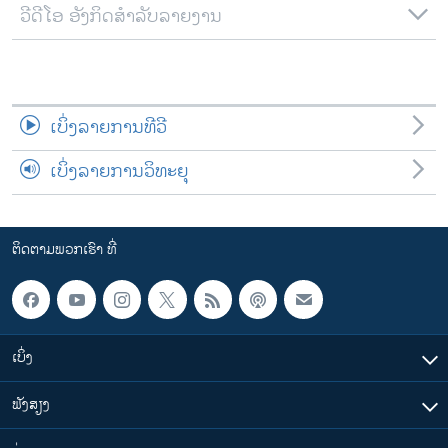
ວີດີໂອ ອັງກິດສຳລັບລາຍງານ
ເບິ່ງລາຍການທີວີ
ເບິ່ງລາຍການວິທະຍຸ
ຕິດຕາມພວກເຮົາ ທີ່
ເບິ່ງ
ຟັງສຽງ