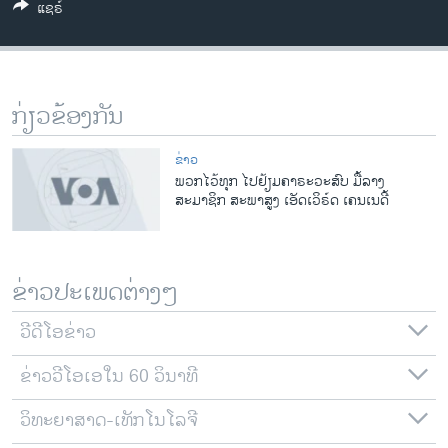
ແຊຣ໌
ວິທະຍາສາດ-ເທັກໂນໂລຈີ
ທຸລະກິດ
ພາສາອັງກິດ
ກ່ຽວຂ້ອງກັນ
ວີດີໂອ
ສຽງ
ຂ່າວ
ພວກໄວ້ທຸກ ໄປຢ້ຽມຄາຣະວະສົບ ມື້ລາງ
ລາຍການກະຈາຍສຽງ
ສະມາຊິກ ສະພາສູງ ເອັດເວິຣ໌ດ ເຄນເນດີ້
ຕິດຕາມພວກເຮົາ ທີ່
ລາຍງານ
ຂ່າວປະເພດຕ່າງໆ
ພາສາຕ່າງໆ
ວີດີໂອຂ່າວ
ຂ່າວວີໂອເອໃນ 60 ວິນາທີ
ວິທະຍາສາດ-ເທັກໂນໂລຈີ