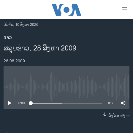
ລິ້ງ
ສຳຫລັບ
ເຂົ້າ
ວັນຈັນ, 10 ສິງຫາ 2026
ຫາ
ໂຮມເພຈ
ຂ່າວ
ຂ້າມ
ລາວ
ສລຸບຂ່າວ, 28 ສິງຫາ 2009
ຂ້າມ
ອາເມຣິກາ
ຂ້າມ
28,08,2009
ໄປ
ການເລືອກຕັ້ງ ປະທານາທີບໍດີ ສະຫະລັດ 2024
ຫາ
ຂ່າວ​ຈີນ
ຊອກ
ຄົ້ນ
ໂລກ
No media source currently available
ເອເຊຍ
0:00
0:56
ອິດສະຫຼະພາບດ້ານການຂ່າວ
ຊີວິດຊາວລາວ
ລິງໂດຍກົງ
ຊຸມຊົນຊາວລາວ