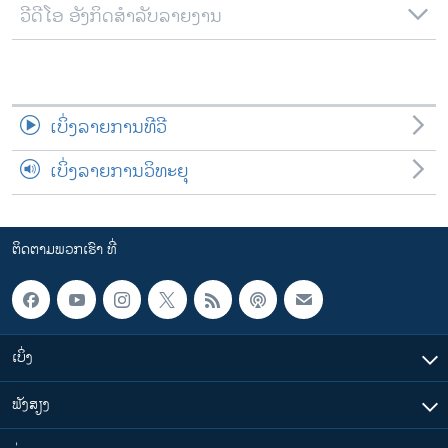
ວີດີໂອ ອັງກິດສຳລັບລາຍງານ
ເບິ່ງລາຍການທີວີ
ເບິ່ງລາຍການວິທະຍຸ
ຕິດຕາມພວກເຮົາ ທີ່
ເບິ່ງ
ຟັງສຽງ