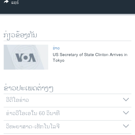
ແຊຣ໌
ວິທະຍາສາດ-ເທັກໂນໂລຈີ
ທຸລະກິດ
ພາສາອັງກິດ
ກ່ຽວຂ້ອງກັນ
ວີດີໂອ
ສຽງ
ຂ່າວ
US Secretary of State Clinton Arrives in
ລາຍການກະຈາຍສຽງ
Tokyo
ຕິດຕາມພວກເຮົາ ທີ່
ລາຍງານ
ຂ່າວປະເພດຕ່າງໆ
ພາສາຕ່າງໆ
ວີດີໂອຂ່າວ
ຂ່າວວີໂອເອໃນ 60 ວິນາທີ
ວິທະຍາສາດ-ເທັກໂນໂລຈີ