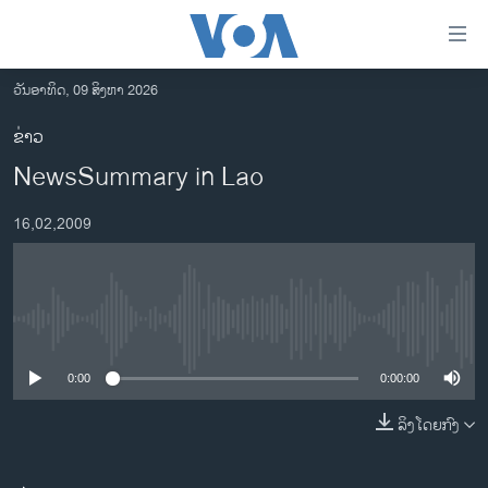
ລິ້ງ
ສຳຫລັບ
ເຂົ້າ
ວັນອາທິດ, 09 ສິງຫາ 2026
ຫາ
ໂຮມເພຈ
ຂ່າວ
ຂ້າມ
ລາວ
NewsSummary in Lao
ຂ້າມ
ອາເມຣິກາ
ຂ້າມ
16,02,2009
ໄປ
ການເລືອກຕັ້ງ ປະທານາທີບໍດີ ສະຫະລັດ 2024
ຫາ
ຂ່າວ​ຈີນ
ຊອກ
ຄົ້ນ
ໂລກ
No media source currently available
ເອເຊຍ
0:00
0:00:00
ອິດສະຫຼະພາບດ້ານການຂ່າວ
ຊີວິດຊາວລາວ
ລິງໂດຍກົງ
ຊຸມຊົນຊາວລາວ