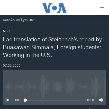
ລິ້ງ
ສຳຫລັບ
ເຂົ້າ
ວັນອາທິດ, 09 ສິງຫາ 2026
ຫາ
ໂຮມເພຈ
ຂ່າວ
ຂ້າມ
ລາວ
Lao translation of Steinbach's report by
ຂ້າມ
ອາເມຣິກາ
ຂ້າມ
Buasawan Simmala, Foreign students:
ໄປ
ການເລືອກຕັ້ງ ປະທານາທີບໍດີ ສະຫະລັດ 2024
Working in the U.S.
ຫາ
ຂ່າວ​ຈີນ
ຊອກ
07,02,2009
ຄົ້ນ
ໂລກ
ເອເຊຍ
ອິດສະຫຼະພາບດ້ານການຂ່າວ
No media source currently available
ຊີວິດຊາວລາວ
0:00
0:00:00
ຊຸມຊົນຊາວລາວ