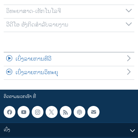
ວິທະຍາສາດ-ເທັກໂນໂລຈີ
ວີດີໂອ ອັງກິດສຳລັບລາຍງານ
ເບິ່ງລາຍການທີວີ
ເບິ່ງລາຍການວິທະຍຸ
ຕິດຕາມພວກເຮົາ ທີ່
ເບິ່ງ