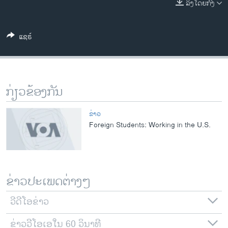
ລິງໂດຍກົງ
ວິທະຍາສາດ-ເທັກໂນໂລຈີ
ທຸລະກິດ
ແຊຣ໌
ພາສາອັງກິດ
ວີດີໂອ
ສຽງ
ກ່ຽວຂ້ອງກັນ
ລາຍການກະຈາຍສຽງ
ຕິດຕາມພວກເຮົາ ທີ່
ຂ່າວ
ລາຍງານ
Foreign Students: Working in the U.S.
ພາສາຕ່າງໆ
ຂ່າວປະເພດຕ່າງໆ
ວີດີໂອຂ່າວ
ຂ່າວວີໂອເອໃນ 60 ວິນາທີ