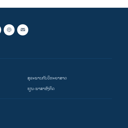
ສຸຂະພາບກັບວິທະຍາສາດ
ຮຽນ-ພາສາອັງກິດ