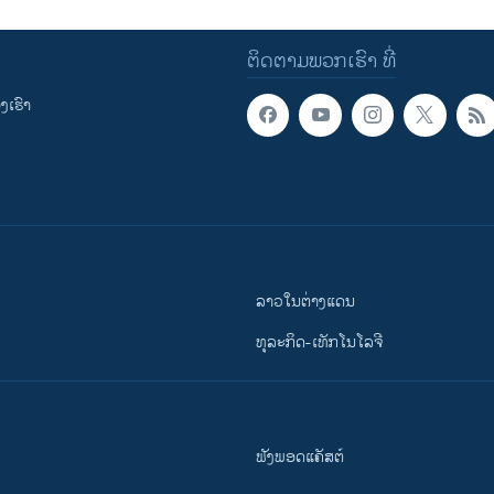
ຕິດຕາມພວກເຮົາ ທີ່
ເຮົາ
ລາວໃນຕ່າງແດນ
ທຸລະກິດ-ເທັກໂນໂລຈີ
ຟັງພອດແຄັສຕ໌