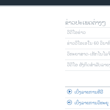
ວິທະຍາສາດ-ເທັກໂນໂລຈີ
ທຸລະກິດ
ຂ່າວປະເພດຕ່າງໆ
ພາສາອັງກິດ
ວີດີໂອ
ວີດີໂອຂ່າວ
ສຽງ
ຂ່າວວີໂອເອໃນ 60 ວິນາທ
ລາຍການກະຈາຍສຽງ
ວິທະຍາສາດ-ເທັກໂນໂລຈ
ລາຍງານ
ວີດີໂອ ອັງກິດສຳລັບລາ
ເບິ່ງລາຍການທີວີ
ເບິ່ງລາຍການວິທະຍຸ