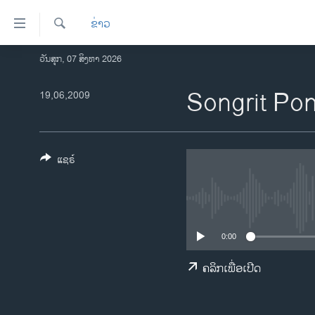
ລິ້ງ
ຂ່າວ
ສຳຫລັບ
ເຂົ້າ
ຄົ້ນຫາ
ວັນສຸກ, 07 ສິງຫາ 2026
ໂຮມເພຈ
ຫາ
ລາວ
Songrit Po
19,06,2009
ຂ້າມ
ຂ້າມ
ອາເມຣິກາ
ຂ້າມ
ການເລືອກຕັ້ງ ປະທານາທີບໍດີ ສະຫະລັດ
ໄປ
2024
ແຊຣ໌
ຫາ
ຂ່າວ​ຈີນ
ຊອກ
ຄົ້ນ
ໂລກ
ເອເຊຍ
0:00
ອິດສະຫຼະພາບດ້ານການຂ່າວ
ຄລິກເພື່ອເປີດ
ຊີວິດຊາວລາວ
ຊຸມຊົນຊາວລາວ