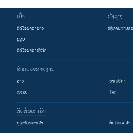
ເບິ່ງ
ຟັງສຽງ
ວີດີໂອພາສາລາວ
ຟັງລາຍການຂອງ
ຢູທູບ
ວີດີໂອພາສາອັງກິດ
ຂ່າວແລະລາຍງານ
ລາວ
ອາເມຣິກາ
ເອເຊຍ
ໂລກ
ຕິດຕໍ່ພວກເຮົາ
ກ່ຽວກັບພວກເຮົາ
ຕິດຕໍ່ພວກເຮົາ