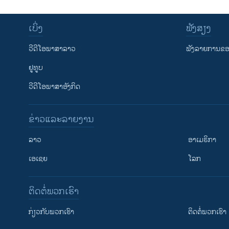
ເບິ່ງ
ຟັງສຽງ
ວີດີໂອພາສາລາວ
ຟັງລາຍການຂອງ
ຢູທູບ
ວີດີໂອພາສາອັງກິດ
ຂ່າວແລະລາຍງານ
ລາວ
ອາເມຣິກາ
ເອເຊຍ
ໂລກ
ຕິດຕໍ່ພວກເຮົາ
ກ່ຽວກັບພວກເຮົາ
ຕິດຕໍ່ພວກເຮົາ