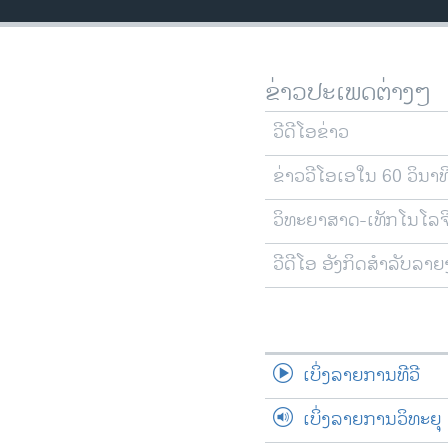
ວິທະຍາສາດ-ເທັກໂນໂລຈີ
ທຸລະກິດ
ຂ່າວປະເພດຕ່າງໆ
ພາສາອັງກິດ
ວີດີໂອ
ວີດີໂອຂ່າວ
ສຽງ
ຂ່າວວີໂອເອໃນ 60 ວິນາທ
ລາຍການກະຈາຍສຽງ
ວິທະຍາສາດ-ເທັກໂນໂລຈ
ລາຍງານ
ວີດີໂອ ອັງກິດສຳລັບລາ
ເບິ່ງລາຍການທີວີ
ເບິ່ງລາຍການວິທະຍຸ