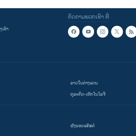
ຕິດຕາມພວກເຮົາ ທີ່
ເຮົາ
ລາວໃນຕ່າງແດນ
ທຸລະກິດ-ເທັກໂນໂລຈີ
ຟັງພອດແຄັສຕ໌