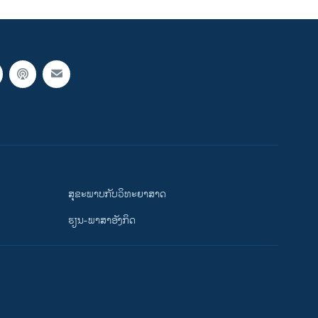
ສຸຂະພາບກັບວິທະຍາສາດ
ຮຽນ-ພາສາອັງກິດ