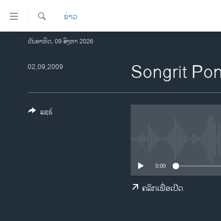
ລິ້ງ
ຂ່າວ
ສຳຫລັບ
ເຂົ້າ
ຄົ້ນຫາ
ວັນອາທິດ, 09 ສິງຫາ 2026
ໂຮມເພຈ
ຫາ
ລາວ
Songrit Po
02,09,2009
ຂ້າມ
ຂ້າມ
ອາເມຣິກາ
ຂ້າມ
ການເລືອກຕັ້ງ ປະທານາທີບໍດີ ສະຫະລັດ
ໄປ
2024
ແຊຣ໌
ຫາ
ຂ່າວ​ຈີນ
ຊອກ
ຄົ້ນ
ໂລກ
ເອເຊຍ
0:00
ອິດສະຫຼະພາບດ້ານການຂ່າວ
ຄລິກເພື່ອເປີດ
ຊີວິດຊາວລາວ
ຊຸມຊົນຊາວລາວ