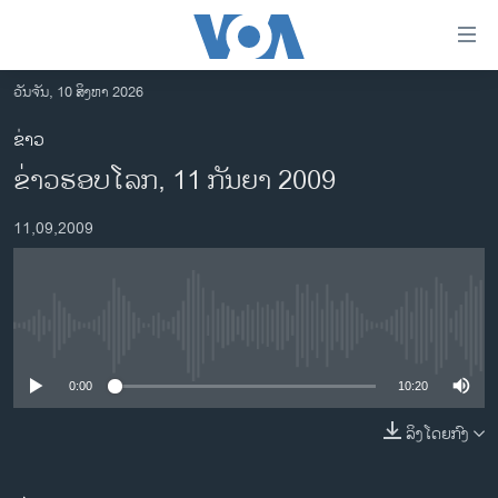
ລິ້ງ
ສຳຫລັບ
ເຂົ້າ
ວັນຈັນ, 10 ສິງຫາ 2026
ຫາ
ໂຮມເພຈ
ຂ່າວ
ຂ້າມ
ລາວ
ຂ່າວຮອບໂລກ, 11 ກັນຍາ 2009
ຂ້າມ
ອາເມຣິກາ
ຂ້າມ
11,09,2009
ໄປ
ການເລືອກຕັ້ງ ປະທານາທີບໍດີ ສະຫະລັດ 2024
ຫາ
ຂ່າວ​ຈີນ
ຊອກ
ຄົ້ນ
ໂລກ
No media source currently available
ເອເຊຍ
0:00
10:20
ອິດສະຫຼະພາບດ້ານການຂ່າວ
ຊີວິດຊາວລາວ
ລິງໂດຍກົງ
ຊຸມຊົນຊາວລາວ