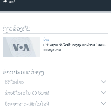
ແຊຣ໌
ວິທະຍາສາດ-ເທັກໂນໂລຈີ
ທຸລະກິດ
ພາສາອັງກິດ
ກ່ຽວຂ້ອງກັນ
ວີດີໂອ
ສຽງ
ຂ່າວ
ປາກິສຖານ ຈັບໂຄສົກຂອງກຸ່ມທາລີບານ ໃນເຂດ
ລາຍການກະຈາຍສຽງ
ຮ່ອມພູສວາທ
ຕິດຕາມພວກເຮົາ ທີ່
ລາຍງານ
ຂ່າວປະເພດຕ່າງໆ
ພາສາຕ່າງໆ
ວີດີໂອຂ່າວ
ຂ່າວວີໂອເອໃນ 60 ວິນາທີ
ວິທະຍາສາດ-ເທັກໂນໂລຈີ