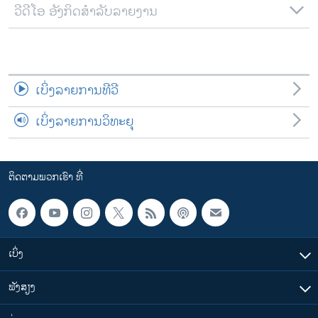
ວີດີໂອ ອັງກິດສຳລັບລາຍງານ
ເບິ່ງລາຍການທີວີ
ເບິ່ງລາຍການວິທະຍຸ
ຕິດຕາມພວກເຮົາ ທີ່
ເບິ່ງ
ຟັງສຽງ