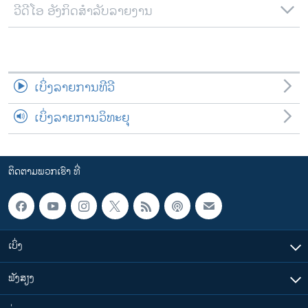
ວີດີໂອ ອັງກິດສຳລັບລາຍງານ
ເບິ່ງລາຍການທີວີ
ເບິ່ງລາຍການວິທະຍຸ
ຕິດຕາມພວກເຮົາ ທີ່
ເບິ່ງ
ຟັງສຽງ