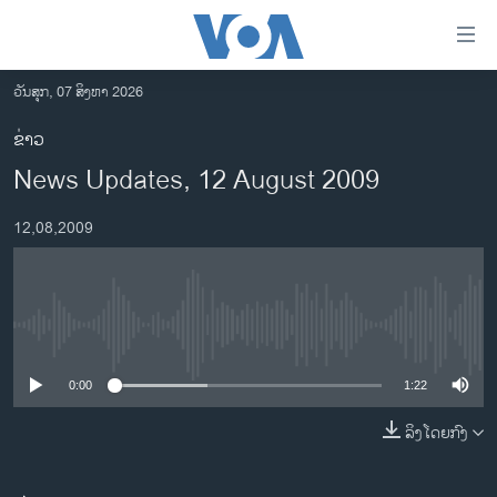
ລິ້ງ
ສຳຫລັບ
ເຂົ້າ
ວັນສຸກ, 07 ສິງຫາ 2026
ຫາ
ໂຮມເພຈ
ຂ່າວ
ຂ້າມ
ລາວ
News Updates, 12 August 2009
ຂ້າມ
ອາເມຣິກາ
ຂ້າມ
12,08,2009
ໄປ
ການເລືອກຕັ້ງ ປະທານາທີບໍດີ ສະຫະລັດ 2024
ຫາ
ຂ່າວ​ຈີນ
ຊອກ
ຄົ້ນ
ໂລກ
No media source currently available
ເອເຊຍ
0:00
1:22
ອິດສະຫຼະພາບດ້ານການຂ່າວ
ຊີວິດຊາວລາວ
ລິງໂດຍກົງ
ຊຸມຊົນຊາວລາວ