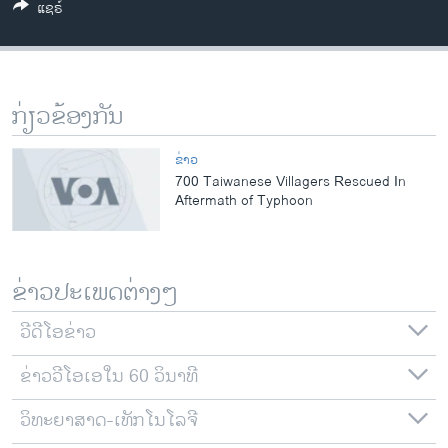
ແຊຣ໌
ວິທະຍາສາດ-ເທັກໂນໂລຈີ
ທຸລະກິດ
ພາສາອັງກິດ
ກ່ຽວຂ້ອງກັນ
ວີດີໂອ
ສຽງ
ຂ່າວ
700 Taiwanese Villagers Rescued In
ລາຍການກະຈາຍສຽງ
Aftermath of Typhoon
ຕິດຕາມພວກເຮົາ ທີ່
ລາຍງານ
ຂ່າວປະເພດຕ່າງໆ
ພາສາຕ່າງໆ
ວີດີໂອຂ່າວ
ຂ່າວວີໂອເອໃນ 60 ວິນາທີ
ວິທະຍາສາດ-ເທັກໂນໂລຈີ