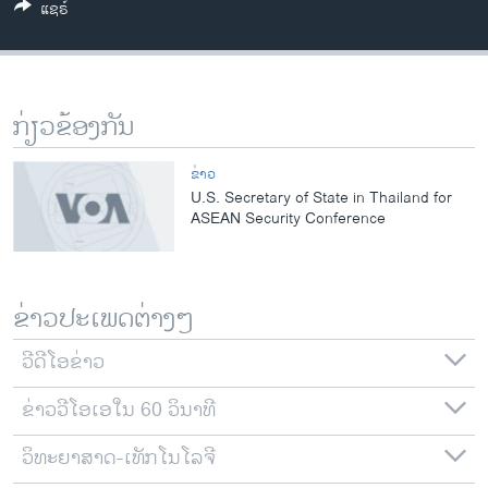
ແຊຣ໌
ວິທະຍາສາດ-ເທັກໂນໂລຈີ
ທຸລະກິດ
ພາສາອັງກິດ
ກ່ຽວຂ້ອງກັນ
ວີດີໂອ
ສຽງ
ຂ່າວ
U.S. Secretary of State in Thailand for
ລາຍການກະຈາຍສຽງ
ASEAN Security Conference
ຕິດຕາມພວກເຮົາ ທີ່
ລາຍງານ
ຂ່າວປະເພດຕ່າງໆ
ພາສາຕ່າງໆ
ວີດີໂອຂ່າວ
ຂ່າວວີໂອເອໃນ 60 ວິນາທີ
ວິທະຍາສາດ-ເທັກໂນໂລຈີ