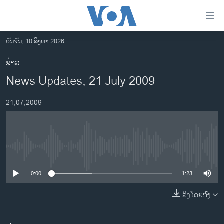
ລິ້ງ
ສຳຫລັບ
ເຂົ້າ
ວັນຈັນ, 10 ສິງຫາ 2026
ຫາ
ໂຮມເພຈ
ຂ່າວ
ຂ້າມ
ລາວ
News Updates, 21 July 2009
ຂ້າມ
ອາເມຣິກາ
ຂ້າມ
21,07,2009
ໄປ
ການເລືອກຕັ້ງ ປະທານາທີບໍດີ ສະຫະລັດ 2024
ຫາ
ຂ່າວ​ຈີນ
ຊອກ
ຄົ້ນ
ໂລກ
No media source currently available
ເອເຊຍ
0:00
1:23
ອິດສະຫຼະພາບດ້ານການຂ່າວ
ຊີວິດຊາວລາວ
ລິງໂດຍກົງ
ຊຸມຊົນຊາວລາວ