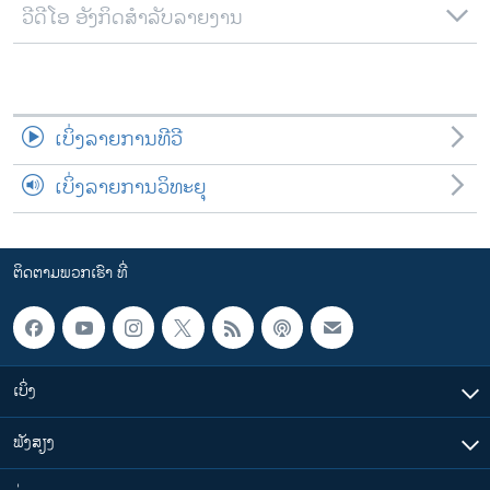
ວີດີໂອ ອັງກິດສຳລັບລາຍງານ
ເບິ່ງລາຍການທີວີ
ເບິ່ງລາຍການວິທະຍຸ
ຕິດຕາມພວກເຮົາ ທີ່
ເບິ່ງ
ຟັງສຽງ