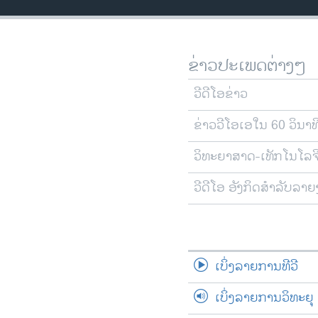
ວິທະຍາສາດ-ເທັກໂນໂລຈີ
ທຸລະກິດ
ຂ່າວປະເພດຕ່າງໆ
ພາສາອັງກິດ
ວີດີໂອ
ວີດີໂອຂ່າວ
ສຽງ
ຂ່າວວີໂອເອໃນ 60 ວິນາທ
ລາຍການກະຈາຍສຽງ
ວິທະຍາສາດ-ເທັກໂນໂລຈ
ລາຍງານ
ວີດີໂອ ອັງກິດສຳລັບລາ
ເບິ່ງລາຍການທີວີ
ເບິ່ງລາຍການວິທະຍຸ