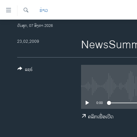
ລິ້ງ
ຂ່າວ
ສຳຫລັບ
ເຂົ້າ
ຄົ້ນຫາ
ວັນສຸກ, 07 ສິງຫາ 2026
ໂຮມເພຈ
ຫາ
ລາວ
NewsSumma
23,02,2009
ຂ້າມ
ຂ້າມ
ອາເມຣິກາ
ຂ້າມ
ການເລືອກຕັ້ງ ປະທານາທີບໍດີ ສະຫະລັດ
ໄປ
2024
ແຊຣ໌
ຫາ
ຂ່າວ​ຈີນ
ຊອກ
ຄົ້ນ
ໂລກ
ເອເຊຍ
0:00
ອິດສະຫຼະພາບດ້ານການຂ່າວ
ຄລິກເພື່ອເປີດ
ຊີວິດຊາວລາວ
ຊຸມຊົນຊາວລາວ