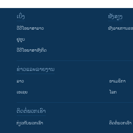
ເບິ່ງ
ຟັງສຽງ
ວີດີໂອພາສາລາວ
ຟັງລາຍການຂອງ
ຢູທູບ
ວີດີໂອພາສາອັງກິດ
ຂ່າວແລະລາຍງານ
ລາວ
ອາເມຣິກາ
ເອເຊຍ
ໂລກ
ຕິດຕໍ່ພວກເຮົາ
ກ່ຽວກັບພວກເຮົາ
ຕິດຕໍ່ພວກເຮົາ