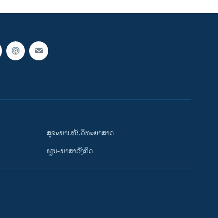
ສຸຂະພາບກັບວິທະຍາສາດ
ຮຽນ-ພາສາອັງກິດ