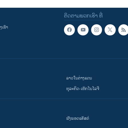
ຕິດຕາມພວກເຮົາ ທີ່
ເຮົາ
ລາວໃນຕ່າງແດນ
ທຸລະກິດ-ເທັກໂນໂລຈີ
ຟັງພອດແຄັສຕ໌