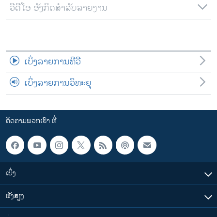
ວີດີໂອ ອັງກິດສຳລັບລາຍງານ
ເບິ່ງລາຍການທີວີ
ເບິ່ງລາຍການວິທະຍຸ
ຕິດຕາມພວກເຮົາ ທີ່
ເບິ່ງ
ຟັງສຽງ