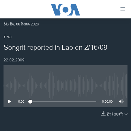
ລິ້ງ
ສຳຫລັບ
ເຂົ້າ
ວັນເສົາ, 08 ສິງຫາ 2026
ຫາ
ໂຮມເພຈ
ຂ່າວ
ຂ້າມ
ລາວ
Songrit reported in Lao on 2/16/09
ຂ້າມ
ອາເມຣິກາ
ຂ້າມ
22,02,2009
ໄປ
ການເລືອກຕັ້ງ ປະທານາທີບໍດີ ສະຫະລັດ 2024
ຫາ
ຂ່າວ​ຈີນ
ຊອກ
ຄົ້ນ
ໂລກ
No media source currently available
ເອເຊຍ
0:00
0:00:00
ອິດສະຫຼະພາບດ້ານການຂ່າວ
ຊີວິດຊາວລາວ
ລິງໂດຍກົງ
ຊຸມຊົນຊາວລາວ