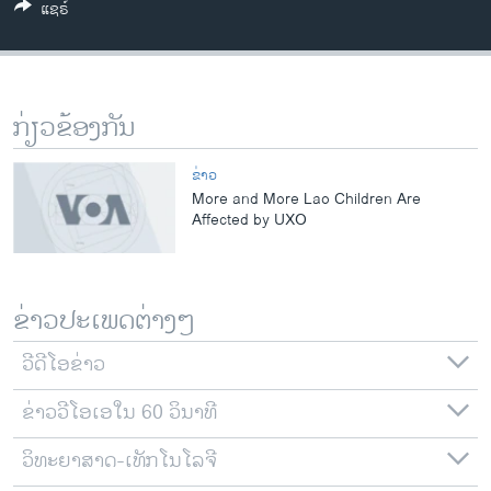
ແຊຣ໌
ວິທະຍາສາດ-ເທັກໂນໂລຈີ
ທຸລະກິດ
ພາສາອັງກິດ
ກ່ຽວຂ້ອງກັນ
ວີດີໂອ
ສຽງ
ຂ່າວ
More and More Lao Children Are
ລາຍການກະຈາຍສຽງ
Affected by UXO
ຕິດຕາມພວກເຮົາ ທີ່
ລາຍງານ
ຂ່າວປະເພດຕ່າງໆ
ພາສາຕ່າງໆ
ວີດີໂອຂ່າວ
ຂ່າວວີໂອເອໃນ 60 ວິນາທີ
ວິທະຍາສາດ-ເທັກໂນໂລຈີ