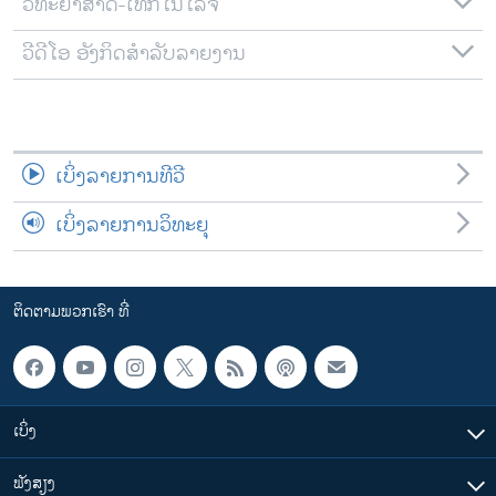
ວິທະຍາສາດ-ເທັກໂນໂລຈີ
ວີດີໂອ ອັງກິດສຳລັບລາຍງານ
ເບິ່ງລາຍການທີວີ
ເບິ່ງລາຍການວິທະຍຸ
ຕິດຕາມພວກເຮົາ ທີ່
ເບິ່ງ
ຟັງສຽງ