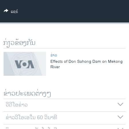
ວິທະຍາສາດ-ເທັກໂນໂລຈີ
ແຊຣ໌
ທຸລະກິດ
ພາສາອັງກິດ
ວີດີໂອ
ກ່ຽວຂ້ອງກັນ
ສຽງ
ຂ່າວ
ລາຍການກະຈາຍສຽງ
Effects of Don Sahong Dam on Mekong
ຕິດຕາມພວກເຮົາ ທີ່
River
ລາຍງານ
ພາສາຕ່າງໆ
ຂ່າວປະເພດຕ່າງໆ
ວີດີໂອຂ່າວ
ຂ່າວວີໂອເອໃນ 60 ວິນາທີ