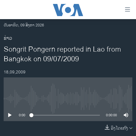
ລິ້ງ
ສຳຫລັບ
ເຂົ້າ
ວັນອາທິດ, 09 ສິງຫາ 2026
ຫາ
ໂຮມເພຈ
ຂ່າວ
ຂ້າມ
ລາວ
Songrit Pongern reported in Lao from
ຂ້າມ
ອາເມຣິກາ
ຂ້າມ
Bangkok on 09/07/2009
ໄປ
ການເລືອກຕັ້ງ ປະທານາທີບໍດີ ສະຫະລັດ 2024
ຫາ
18,09,2009
ຂ່າວ​ຈີນ
ຊອກ
ຄົ້ນ
ໂລກ
ເອເຊຍ
No media source currently available
ອິດສະຫຼະພາບດ້ານການຂ່າວ
0:00
0:00:00
ຊີວິດຊາວລາວ
ລິງໂດຍກົງ
ຊຸມຊົນຊາວລາວ