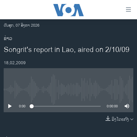
ລິ້ງ
ສຳຫລັບ
ເຂົ້າ
ວັນສຸກ, 07 ສິງຫາ 2026
ຫາ
ໂຮມເພຈ
ຂ່າວ
ຂ້າມ
ລາວ
Songrit's report in Lao, aired on 2/10/09
ຂ້າມ
ອາເມຣິກາ
ຂ້າມ
18,02,2009
ໄປ
ການເລືອກຕັ້ງ ປະທານາທີບໍດີ ສະຫະລັດ 2024
ຫາ
ຂ່າວ​ຈີນ
ຊອກ
ຄົ້ນ
ໂລກ
No media source currently available
ເອເຊຍ
0:00
0:00:00
ອິດສະຫຼະພາບດ້ານການຂ່າວ
ຊີວິດຊາວລາວ
ລິງໂດຍກົງ
ຊຸມຊົນຊາວລາວ