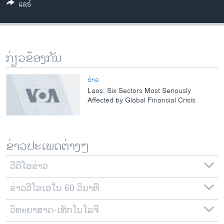
ແຊຣ໌
ວິທະຍາສາດ-ເທັກໂນໂລຈີ
ທຸລະກິດ
ພາສາອັງກິດ
ກ່ຽວຂ້ອງກັນ
ວີດີໂອ
ສຽງ
ຂ່າວ
Laos: Six Sectors Most Seriously
ລາຍການກະຈາຍສຽງ
Affected by Global Financial Crisis
ຕິດຕາມພວກເຮົາ ທີ່
ລາຍງານ
ຂ່າວປະເພດຕ່າງໆ
ພາສາຕ່າງໆ
ວີດີໂອຂ່າວ
ຂ່າວວີໂອເອໃນ 60 ວິນາທີ
ວິທະຍາສາດ-ເທັກໂນໂລຈີ