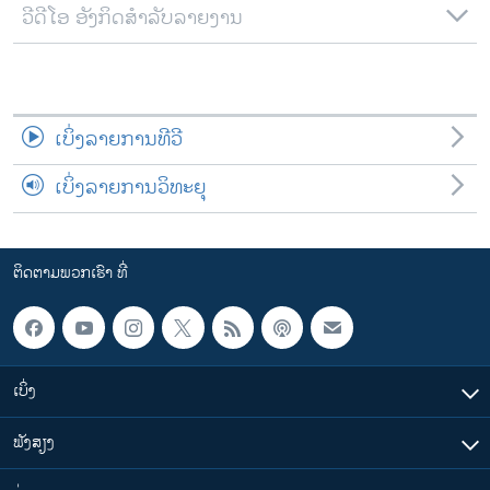
ວີດີໂອ ອັງກິດສຳລັບລາຍງານ
ເບິ່ງລາຍການທີວີ
ເບິ່ງລາຍການວິທະຍຸ
ຕິດຕາມພວກເຮົາ ທີ່
ເບິ່ງ
ຟັງສຽງ