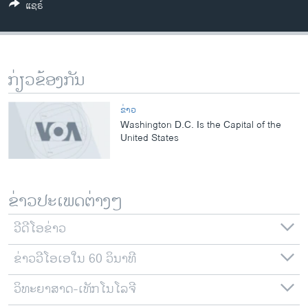
ແຊຣ໌
ວິທະຍາສາດ-ເທັກໂນໂລຈີ
ທຸລະກິດ
ພາສາອັງກິດ
ກ່ຽວຂ້ອງກັນ
ວີດີໂອ
ສຽງ
ຂ່າວ
Washington D.C. Is the Capital of the
ລາຍການກະຈາຍສຽງ
United States
ຕິດຕາມພວກເຮົາ ທີ່
ລາຍງານ
ຂ່າວປະເພດຕ່າງໆ
ພາສາຕ່າງໆ
ວີດີໂອຂ່າວ
ຂ່າວວີໂອເອໃນ 60 ວິນາທີ
ວິທະຍາສາດ-ເທັກໂນໂລຈີ