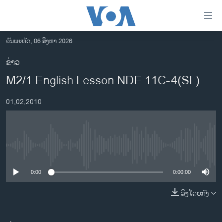
ລິ້ງ
ສຳຫລັບ
ເຂົ້າ
ວັນພະຫັດ, 06 ສິງຫາ 2026
ຫາ
ໂຮມເພຈ
ຂ່າວ
ຂ້າມ
ລາວ
M2/1 English Lesson NDE 11C-4(SL)
ຂ້າມ
ອາເມຣິກາ
ຂ້າມ
01,02,2010
ໄປ
ການເລືອກຕັ້ງ ປະທານາທີບໍດີ ສະຫະລັດ 2024
ຫາ
ຂ່າວ​ຈີນ
ຊອກ
ຄົ້ນ
ໂລກ
No media source currently available
ເອເຊຍ
0:00
0:00:00
ອິດສະຫຼະພາບດ້ານການຂ່າວ
ຊີວິດຊາວລາວ
ລິງໂດຍກົງ
ຊຸມຊົນຊາວລາວ