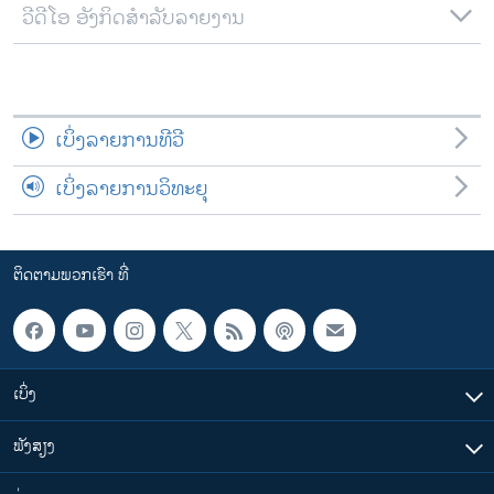
ວີດີໂອ ອັງກິດສຳລັບລາຍງານ
ເບິ່ງລາຍການທີວີ
ເບິ່ງລາຍການວິທະຍຸ
ຕິດຕາມພວກເຮົາ ທີ່
ເບິ່ງ
ຟັງສຽງ