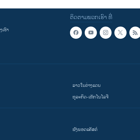
ຕິດຕາມພວກເຮົາ ທີ່
ເຮົາ
ລາວໃນຕ່າງແດນ
ທຸລະກິດ-ເທັກໂນໂລຈີ
ຟັງພອດແຄັສຕ໌