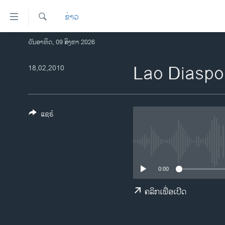
ລິ້ງ
ຂ່າວ
ສຳຫລັບ
ເຂົ້າ
ຄົ້ນຫາ
ວັນອາທິດ, 09 ສິງຫາ 2026
ໂຮມເພຈ
ຫາ
ລາວ
Lao Diasp
18,02,2010
ຂ້າມ
ຂ້າມ
ອາເມຣິກາ
ຂ້າມ
ການເລືອກຕັ້ງ ປະທານາທີບໍດີ ສະຫະລັດ
ໄປ
2024
ແຊຣ໌
ຫາ
ຂ່າວ​ຈີນ
ຊອກ
ຄົ້ນ
ໂລກ
ເອເຊຍ
0:00
ອິດສະຫຼະພາບດ້ານການຂ່າວ
ຄລິກເພື່ອເປີດ
ຊີວິດຊາວລາວ
ຊຸມຊົນຊາວລາວ