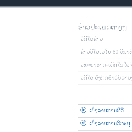
ວິທະຍາສາດ-ເທັກໂນໂລຈີ
ທຸລະກິດ
ຂ່າວປະເພດຕ່າງໆ
ພາສາອັງກິດ
ວີດີໂອ
ວີດີໂອຂ່າວ
ສຽງ
ຂ່າວວີໂອເອໃນ 60 ວິນາທ
ລາຍການກະຈາຍສຽງ
ວິທະຍາສາດ-ເທັກໂນໂລຈ
ລາຍງານ
ວີດີໂອ ອັງກິດສຳລັບລາ
ເບິ່ງລາຍການທີວີ
ເບິ່ງລາຍການວິທະຍຸ