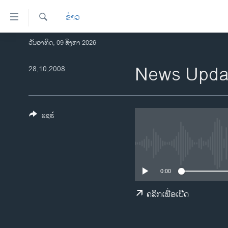
ລິ້ງ
ຂ່າວ
ສຳຫລັບ
ເຂົ້າ
ຄົ້ນຫາ
ວັນອາທິດ, 09 ສິງຫາ 2026
ໂຮມເພຈ
ຫາ
ລາວ
News Updat
28,10,2008
ຂ້າມ
ຂ້າມ
ອາເມຣິກາ
ຂ້າມ
ການເລືອກຕັ້ງ ປະທານາທີບໍດີ ສະຫະລັດ
ໄປ
2024
ແຊຣ໌
ຫາ
ຂ່າວ​ຈີນ
ຊອກ
ຄົ້ນ
ໂລກ
ເອເຊຍ
0:00
ອິດສະຫຼະພາບດ້ານການຂ່າວ
ຄລິກເພື່ອເປີດ
ຊີວິດຊາວລາວ
ຊຸມຊົນຊາວລາວ