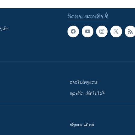
ຕິດຕາມພວກເຮົາ ທີ່
ເຮົາ
ລາວໃນຕ່າງແດນ
ທຸລະກິດ-ເທັກໂນໂລຈີ
ຟັງພອດແຄັສຕ໌