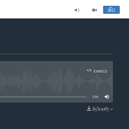
ສົດ
EMBED
ble
1:54
ລິງໂດຍກົງ
EMBED