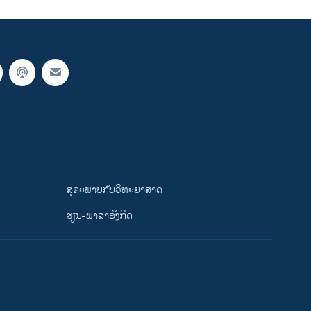
ສຸຂະພາບກັບວິທະຍາສາດ
ຮຽນ-ພາສາອັງກິດ