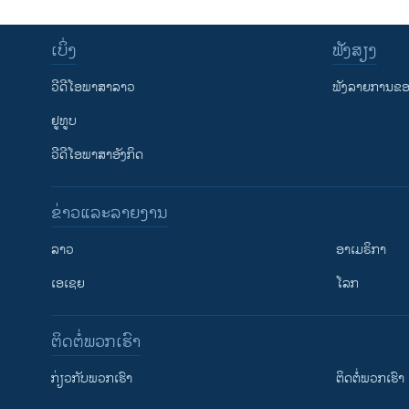
ເບິ່ງ
ຟັງສຽງ
ວີດີໂອພາສາລາວ
ຟັງລາຍການຂອງ
ຢູທູບ
ວີດີໂອພາສາອັງກິດ
ຂ່າວແລະລາຍງານ
ລາວ
ອາເມຣິກາ
ເອເຊຍ
ໂລກ
ຕິດຕໍ່ພວກເຮົາ
ກ່ຽວກັບພວກເຮົາ
ຕິດຕໍ່ພວກເຮົາ