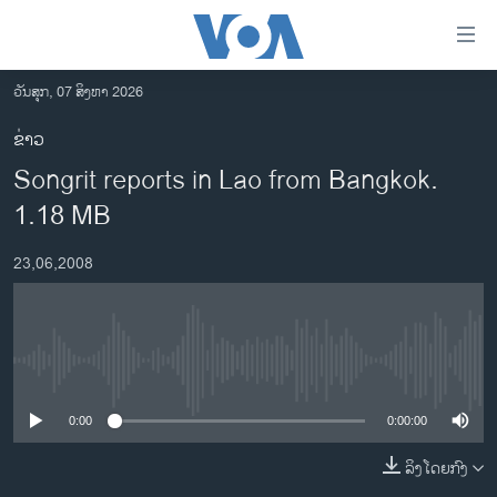
ລິ້ງ
ສຳຫລັບ
ເຂົ້າ
ວັນສຸກ, 07 ສິງຫາ 2026
ຫາ
ໂຮມເພຈ
ຂ່າວ
ຂ້າມ
ລາວ
Songrit reports in Lao from Bangkok.
ຂ້າມ
ອາເມຣິກາ
ຂ້າມ
1.18 MB
ໄປ
ການເລືອກຕັ້ງ ປະທານາທີບໍດີ ສະຫະລັດ 2024
ຫາ
23,06,2008
ຂ່າວ​ຈີນ
ຊອກ
ຄົ້ນ
ໂລກ
ເອເຊຍ
No media source currently available
ອິດສະຫຼະພາບດ້ານການຂ່າວ
0:00
0:00:00
ຊີວິດຊາວລາວ
ລິງໂດຍກົງ
ຊຸມຊົນຊາວລາວ