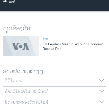
ແຊຣ໌
ວິທະຍາສາດ-ເທັກໂນໂລຈີ
ທຸລະກິດ
ພາສາອັງກິດ
ກ່ຽວຂ້ອງກັນ
ວີດີໂອ
ສຽງ
ຂ່າວ
EU Leaders Meet to Work on Economic
ລາຍການກະຈາຍສຽງ
Rescue Deal
ຕິດຕາມພວກເຮົາ ທີ່
ລາຍງານ
ຂ່າວປະເພດຕ່າງໆ
ພາສາຕ່າງໆ
ວີດີໂອຂ່າວ
ຂ່າວວີໂອເອໃນ 60 ວິນາທີ
ວິທະຍາສາດ-ເທັກໂນໂລຈີ