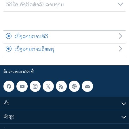
ວີດີໂອ ອັງກິດສຳລັບລາຍງານ
ເບິ່ງລາຍການທີວີ
ເບິ່ງລາຍການວິທະຍຸ
ຕິດຕາມພວກເຮົາ ທີ່
ເບິ່ງ
ຟັງສຽງ