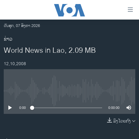
ລິ້ງ
ສຳຫລັບ
ເຂົ້າ
ວັນສຸກ, 07 ສິງຫາ 2026
ຫາ
ໂຮມເພຈ
ຂ່າວ
ຂ້າມ
ລາວ
World News in Lao, 2.09 MB
ຂ້າມ
ອາເມຣິກາ
ຂ້າມ
12,10,2008
ໄປ
ການເລືອກຕັ້ງ ປະທານາທີບໍດີ ສະຫະລັດ 2024
ຫາ
ຂ່າວ​ຈີນ
ຊອກ
ຄົ້ນ
ໂລກ
No media source currently available
ເອເຊຍ
0:00
0:00:00
ອິດສະຫຼະພາບດ້ານການຂ່າວ
ຊີວິດຊາວລາວ
ລິງໂດຍກົງ
ຊຸມຊົນຊາວລາວ