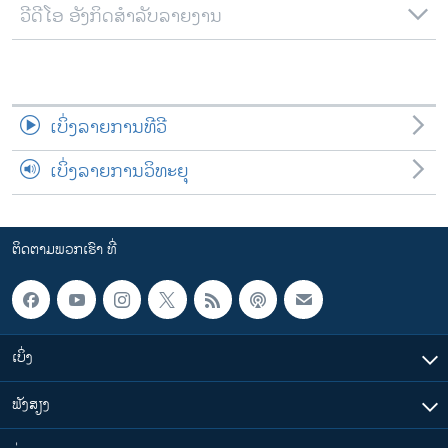
ວີດີໂອ ອັງກິດສຳລັບລາຍງານ
ເບິ່ງລາຍການທີວີ
ເບິ່ງລາຍການວິທະຍຸ
ຕິດຕາມພວກເຮົາ ທີ່
ເບິ່ງ
ຟັງສຽງ