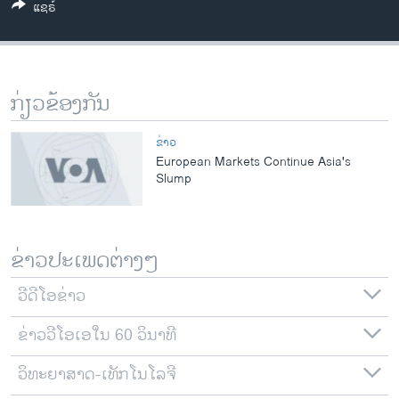
ແຊຣ໌
ວິທະຍາສາດ-ເທັກໂນໂລຈີ
ທຸລະກິດ
ພາສາອັງກິດ
ກ່ຽວຂ້ອງກັນ
ວີດີໂອ
ສຽງ
ຂ່າວ
European Markets Continue Asia's
ລາຍການກະຈາຍສຽງ
Slump
ຕິດຕາມພວກເຮົາ ທີ່
ລາຍງານ
ຂ່າວປະເພດຕ່າງໆ
ພາສາຕ່າງໆ
ວີດີໂອຂ່າວ
ຂ່າວວີໂອເອໃນ 60 ວິນາທີ
ວິທະຍາສາດ-ເທັກໂນໂລຈີ