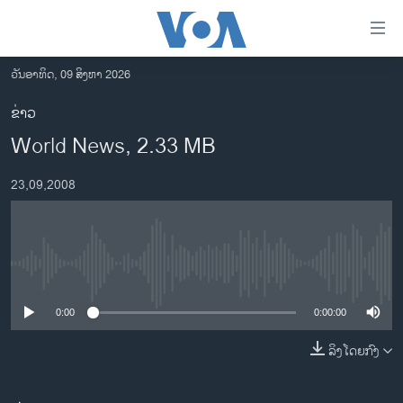
ລິ້ງ
ສຳຫລັບ
ເຂົ້າ
ວັນອາທິດ, 09 ສິງຫາ 2026
ຫາ
ໂຮມເພຈ
ຂ່າວ
ຂ້າມ
ລາວ
World News, 2.33 MB
ຂ້າມ
ອາເມຣິກາ
ຂ້າມ
23,09,2008
ໄປ
ການເລືອກຕັ້ງ ປະທານາທີບໍດີ ສະຫະລັດ 2024
ຫາ
ຂ່າວ​ຈີນ
ຊອກ
ຄົ້ນ
ໂລກ
No media source currently available
ເອເຊຍ
0:00
0:00:00
ອິດສະຫຼະພາບດ້ານການຂ່າວ
ຊີວິດຊາວລາວ
ລິງໂດຍກົງ
ຊຸມຊົນຊາວລາວ