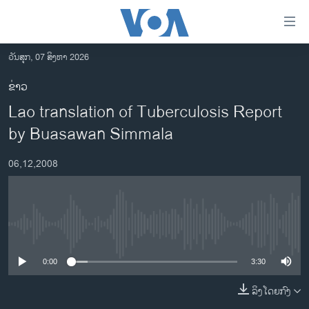
ລິ້ງ
ສຳຫລັບ
ເຂົ້າ
ວັນສຸກ, 07 ສິງຫາ 2026
ຫາ
ໂຮມເພຈ
ຂ່າວ
ຂ້າມ
ລາວ
Lao translation of Tuberculosis Report
ຂ້າມ
ອາເມຣິກາ
ຂ້າມ
by Buasawan Simmala
ໄປ
ການເລືອກຕັ້ງ ປະທານາທີບໍດີ ສະຫະລັດ 2024
ຫາ
06,12,2008
ຂ່າວ​ຈີນ
ຊອກ
ຄົ້ນ
ໂລກ
ເອເຊຍ
No media source currently available
ອິດສະຫຼະພາບດ້ານການຂ່າວ
0:00
3:30
ຊີວິດຊາວລາວ
ລິງໂດຍກົງ
ຊຸມຊົນຊາວລາວ