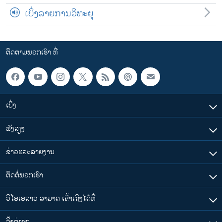
ເບິ່ງລາຍການວິທະຍຸ
ຕິດຕາມພວກເຮົາ ທີ່
ເບິ່ງ
ຟັງສຽງ
ຂ່າວແລະລາຍງານ
ຕິດຕໍ່ພວກເຮົາ
ວີໂອເອລາວ ສາມາດ ເຂົ້າເຖິງໄດ້ທີ່
​ລິ້ງ​ຕ່າງໆ