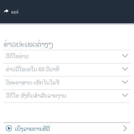
ວິທະຍາສາດ-ເທັກໂນໂລຈີ
ແຊຣ໌
ທຸລະກິດ
ພາສາອັງກິດ
ວີດີໂອ
ຂ່າວປະເພດຕ່າງໆ
ສຽງ
ວີດີໂອຂ່າວ
ລາຍການກະຈາຍສຽງ
ຕິດຕາມພວກເຮົາ ທີ່
ຂ່າວວີໂອເອໃນ 60 ວິນາທີ
ລາຍງານ
ວິທະຍາສາດ-ເທັກໂນໂລຈີ
ພາສາຕ່າງໆ
ວີດີໂອ ອັງກິດສຳລັບລາຍງານ
ເບິ່ງລາຍການທີວີ