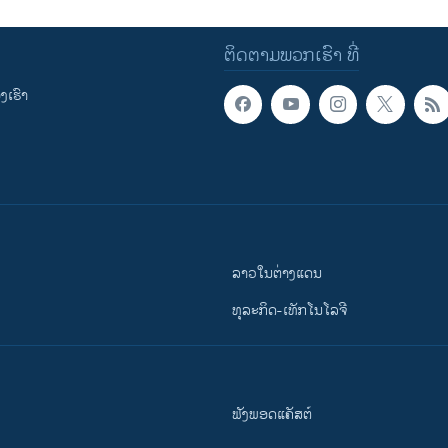
ຕິດຕາມພວກເຮົາ ທີ່
ເຮົາ
ລາວໃນຕ່າງແດນ
ທຸລະກິດ-ເທັກໂນໂລຈີ
ຟັງພອດແຄັສຕ໌