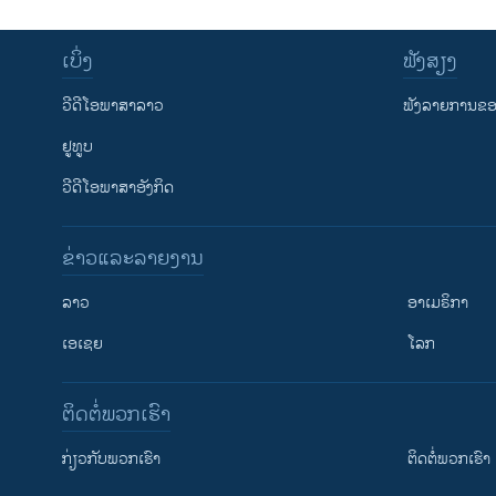
ເບິ່ງ
ຟັງສຽງ
ວີດີໂອພາສາລາວ
ຟັງລາຍການຂອງ
ຢູທູບ
ວີດີໂອພາສາອັງກິດ
ຂ່າວແລະລາຍງານ
ລາວ
ອາເມຣິກາ
ເອເຊຍ
ໂລກ
ຕິດຕໍ່ພວກເຮົາ
ກ່ຽວກັບພວກເຮົາ
ຕິດຕໍ່ພວກເຮົາ