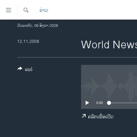
ລິ້ງ
ຂ່າວ
ສຳຫລັບ
ເຂົ້າ
ຄົ້ນຫາ
ວັນພະຫັດ, 06 ສິງຫາ 2026
ໂຮມເພຈ
ຫາ
ລາວ
World New
12,11,2008
ຂ້າມ
ຂ້າມ
ອາເມຣິກາ
ຂ້າມ
ການເລືອກຕັ້ງ ປະທານາທີບໍດີ ສະຫະລັດ
ໄປ
2024
ແຊຣ໌
ຫາ
ຂ່າວ​ຈີນ
ຊອກ
ຄົ້ນ
ໂລກ
ເອເຊຍ
0:00
ອິດສະຫຼະພາບດ້ານການຂ່າວ
ຄລິກເພື່ອເປີດ
ຊີວິດຊາວລາວ
ຊຸມຊົນຊາວລາວ