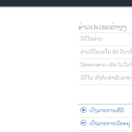
ວິທະຍາສາດ-ເທັກໂນໂລຈີ
ທຸລະກິດ
ຂ່າວປະເພດຕ່າງໆ
ພາສາອັງກິດ
ວີດີໂອ
ວີດີໂອຂ່າວ
ສຽງ
ຂ່າວວີໂອເອໃນ 60 ວິນາທ
ລາຍການກະຈາຍສຽງ
ວິທະຍາສາດ-ເທັກໂນໂລຈ
ລາຍງານ
ວີດີໂອ ອັງກິດສຳລັບລາ
ເບິ່ງລາຍການທີວີ
ເບິ່ງລາຍການວິທະຍຸ