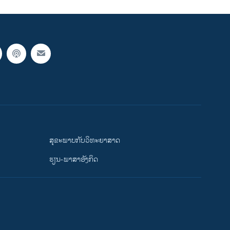
ສຸຂະພາບກັບວິທະຍາສາດ
ຮຽນ-ພາສາອັງກິດ