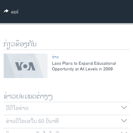
ວິທະຍາສາດ-ເທັກໂນໂລຈີ
ແຊຣ໌
ທຸລະກິດ
ພາສາອັງກິດ
ວີດີໂອ
ກ່ຽວຂ້ອງກັນ
ສຽງ
ຂ່າວ
ລາຍການກະຈາຍສຽງ
Laos Plans to Expand Educational
ຕິດຕາມພວກເຮົາ ທີ່
Opportunity at All Levels in 2009
ລາຍງານ
ພາສາຕ່າງໆ
ຂ່າວປະເພດຕ່າງໆ
ວີດີໂອຂ່າວ
ຂ່າວວີໂອເອໃນ 60 ວິນາທີ