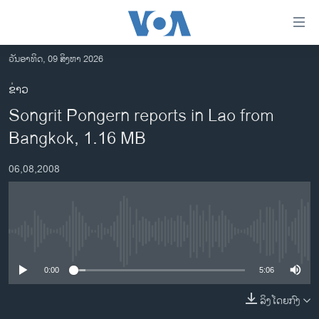
ລິ້ງ
ສຳຫລັບ
ເຂົ້າ
ວັນອາທິດ, 09 ສິງຫາ 2026
ຫາ
ໂຮມເພຈ
ຂ່າວ
ຂ້າມ
ລາວ
Songrit Pongern reports in Lao from
ຂ້າມ
ອາເມຣິກາ
ຂ້າມ
Bangkok, 1.16 MB
ໄປ
ການເລືອກຕັ້ງ ປະທານາທີບໍດີ ສະຫະລັດ 2024
ຫາ
06,08,2008
ຂ່າວ​ຈີນ
ຊອກ
ຄົ້ນ
ໂລກ
ເອເຊຍ
No media source currently available
ອິດສະຫຼະພາບດ້ານການຂ່າວ
0:00
5:06
ຊີວິດຊາວລາວ
ລິງໂດຍກົງ
ຊຸມຊົນຊາວລາວ