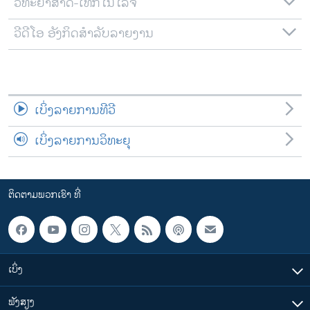
ວິທະຍາສາດ-ເທັກໂນໂລຈີ
ວີດີໂອ ອັງກິດສຳລັບລາຍງານ
ເບິ່ງລາຍການທີວີ
ເບິ່ງລາຍການວິທະຍຸ
ຕິດຕາມພວກເຮົາ ທີ່
ເບິ່ງ
ຟັງສຽງ