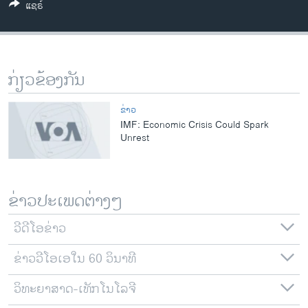
ແຊຣ໌
ວິທະຍາສາດ-ເທັກໂນໂລຈີ
ທຸລະກິດ
ພາສາອັງກິດ
ກ່ຽວຂ້ອງກັນ
ວີດີໂອ
ສຽງ
ຂ່າວ
IMF: Economic Crisis Could Spark
ລາຍການກະຈາຍສຽງ
Unrest
ຕິດຕາມພວກເຮົາ ທີ່
ລາຍງານ
ຂ່າວປະເພດຕ່າງໆ
ພາສາຕ່າງໆ
ວີດີໂອຂ່າວ
ຂ່າວວີໂອເອໃນ 60 ວິນາທີ
ວິທະຍາສາດ-ເທັກໂນໂລຈີ