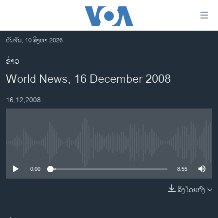
ລິ້ງ
ສຳຫລັບ
ເຂົ້າ
ວັນຈັນ, 10 ສິງຫາ 2026
ຫາ
ໂຮມເພຈ
ຂ່າວ
ຂ້າມ
ລາວ
World News, 16 December 2008
ຂ້າມ
ອາເມຣິກາ
ຂ້າມ
16,12,2008
ໄປ
ການເລືອກຕັ້ງ ປະທານາທີບໍດີ ສະຫະລັດ 2024
ຫາ
ຂ່າວ​ຈີນ
ຊອກ
ຄົ້ນ
ໂລກ
No media source currently available
ເອເຊຍ
0:00
8:55
ອິດສະຫຼະພາບດ້ານການຂ່າວ
ຊີວິດຊາວລາວ
ລິງໂດຍກົງ
ຊຸມຊົນຊາວລາວ