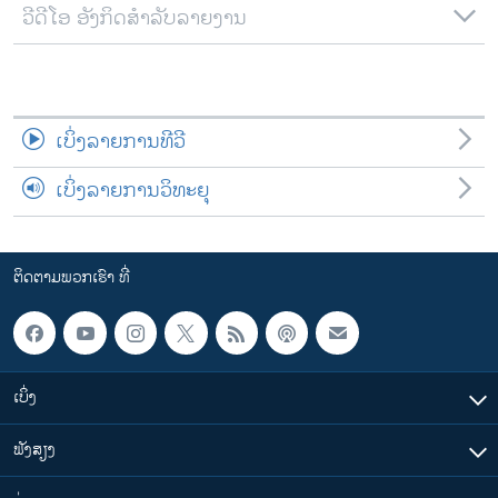
ວີດີໂອ ອັງກິດສຳລັບລາຍງານ
ເບິ່ງລາຍການທີວີ
ເບິ່ງລາຍການວິທະຍຸ
ຕິດຕາມພວກເຮົາ ທີ່
ເບິ່ງ
ຟັງສຽງ