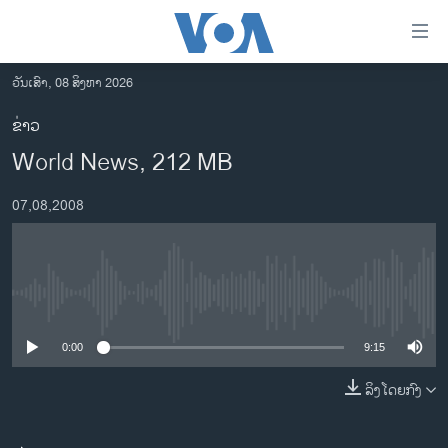
ລິ້ງ
ສຳຫລັບ
ເຂົ້າ
ວັນເສົາ, 08 ສິງຫາ 2026
ຫາ
ໂຮມເພຈ
ຂ່າວ
ຂ້າມ
ລາວ
World News, 212 MB
ຂ້າມ
ອາເມຣິກາ
ຂ້າມ
07,08,2008
ໄປ
ການເລືອກຕັ້ງ ປະທານາທີບໍດີ ສະຫະລັດ 2024
ຫາ
ຂ່າວ​ຈີນ
ຊອກ
ຄົ້ນ
ໂລກ
No media source currently available
ເອເຊຍ
0:00
9:15
ອິດສະຫຼະພາບດ້ານການຂ່າວ
ຊີວິດຊາວລາວ
ລິງໂດຍກົງ
ຊຸມຊົນຊາວລາວ