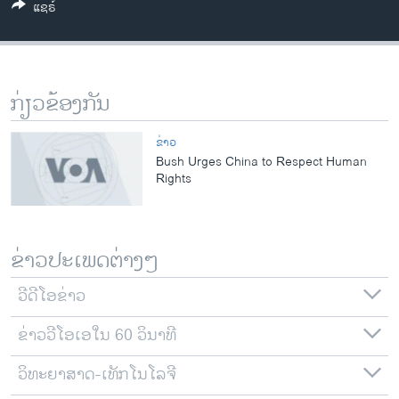
ແຊຣ໌
ວິທະຍາສາດ-ເທັກໂນໂລຈີ
ທຸລະກິດ
ພາສາອັງກິດ
ກ່ຽວຂ້ອງກັນ
ວີດີໂອ
ສຽງ
ຂ່າວ
Bush Urges China to Respect Human
ລາຍການກະຈາຍສຽງ
Rights
ຕິດຕາມພວກເຮົາ ທີ່
ລາຍງານ
ຂ່າວປະເພດຕ່າງໆ
ພາສາຕ່າງໆ
ວີດີໂອຂ່າວ
ຂ່າວວີໂອເອໃນ 60 ວິນາທີ
ວິທະຍາສາດ-ເທັກໂນໂລຈີ