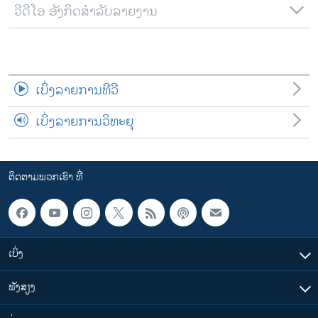
ວີດີໂອ ອັງກິດສຳລັບລາຍງານ
ເບິ່ງລາຍການທີວີ
ເບິ່ງລາຍການວິທະຍຸ
ຕິດຕາມພວກເຮົາ ທີ່
ເບິ່ງ
ຟັງສຽງ