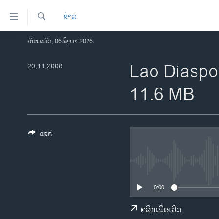
ລິ້ງ
ຂ່າວ
ສຳຫລັບ
ເຂົ້າ
ຄົ້ນຫາ
ວັນພະຫັດ, 06 ສິງຫາ 2026
ໂຮມເພຈ
ຫາ
ລາວ
Lao Diaspo
20,11,2008
ຂ້າມ
ຂ້າມ
ອາເມຣິກາ
11.6 MB
ຂ້າມ
ການເລືອກຕັ້ງ ປະທານາທີບໍດີ ສະຫະລັດ
ໄປ
2024
ຫາ
ຂ່າວ​ຈີນ
ຊອກ
ແຊຣ໌
ຄົ້ນ
ໂລກ
ເອເຊຍ
ອິດສະຫຼະພາບດ້ານການຂ່າວ
0:00
ຊີວິດຊາວລາວ
ຄລິກເພື່ອເປີດ
ຊຸມຊົນຊາວລາວ