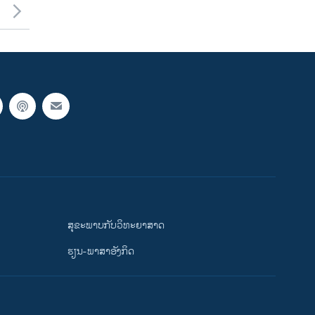
ສຸຂະພາບກັບວິທະຍາສາດ
ຮຽນ-ພາສາອັງກິດ