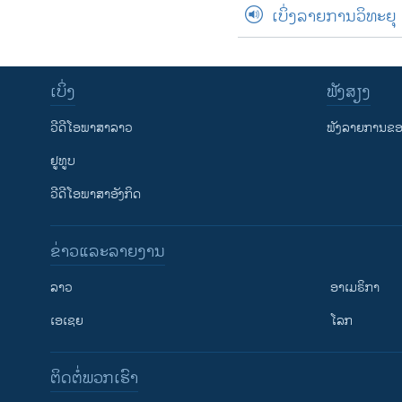
ເບິ່ງລາຍການວິທະຍຸ
ເບິ່ງ
ຟັງສຽງ
ວີດີໂອພາສາລາວ
ຟັງລາຍການຂອງ
ຢູທູບ
ວີດີໂອພາສາອັງກິດ
ຂ່າວແລະລາຍງານ
ລາວ
ອາເມຣິກາ
ເອເຊຍ
ໂລກ
ຕິດຕໍ່ພວກເຮົາ