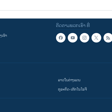
ຕິດຕາມພວກເຮົາ ທີ່
ເຮົາ
ລາວໃນຕ່າງແດນ
ທຸລະກິດ-ເທັກໂນໂລຈີ