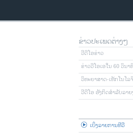
ວິທະຍາສາດ-ເທັກໂນໂລຈີ
ທຸລະກິດ
ພາສາອັງກິດ
ວີດີໂອ
ຂ່າວປະເພດຕ່າງໆ
ສຽງ
ວີດີໂອຂ່າວ
ລາຍການກະຈາຍສຽງ
ຂ່າວວີໂອເອໃນ 60 ວິນາທ
ລາຍງານ
ວິທະຍາສາດ-ເທັກໂນໂລຈ
ວີດີໂອ ອັງກິດສຳລັບລາ
ເບິ່ງລາຍການທີວີ