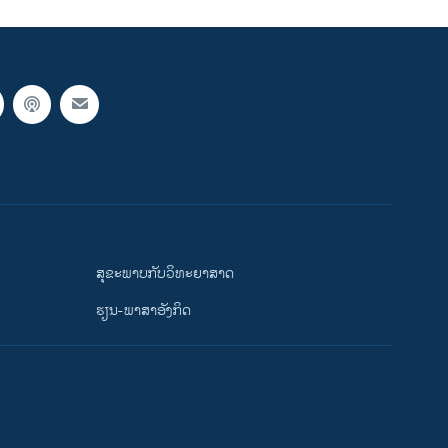
ສຸຂະພາບກັບວິທະຍາສາດ
ຮຽນ-ພາສາອັງກິດ