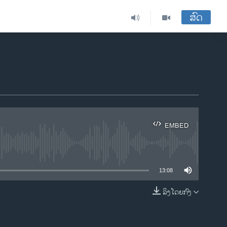
ສົດ
EMBED
ble
13:08
ລິງໂດຍກົງ
EMBED