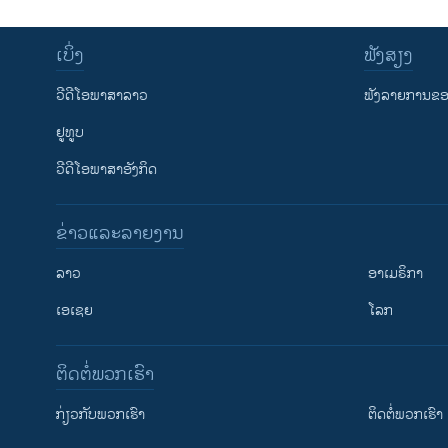
ເບິ່ງ
ຟັງສຽງ
ວີດີໂອພາສາລາວ
ຟັງລາຍການຂອງ
ຢູທູບ
ວີດີໂອພາສາອັງກິດ
ຂ່າວແລະລາຍງານ
ລາວ
ອາເມຣິກາ
ເອເຊຍ
ໂລກ
ຕິດຕໍ່ພວກເຮົາ
ກ່ຽວກັບພວກເຮົາ
ຕິດຕໍ່ພວກເຮົາ