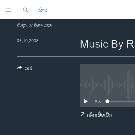
ລິ້ງ
ຂ່າວ
ສຳຫລັບ
ເຂົ້າ
ຄົ້ນຫາ
ວັນສຸກ, 07 ສິງຫາ 2026
ໂຮມເພຈ
ຫາ
ລາວ
Music By R
05,10,2008
ຂ້າມ
ຂ້າມ
ອາເມຣິກາ
ຂ້າມ
ການເລືອກຕັ້ງ ປະທານາທີບໍດີ ສະຫະລັດ
ໄປ
2024
ແຊຣ໌
ຫາ
ຂ່າວ​ຈີນ
ຊອກ
ຄົ້ນ
ໂລກ
ເອເຊຍ
0:00
ອິດສະຫຼະພາບດ້ານການຂ່າວ
ຄລິກເພື່ອເປີດ
ຊີວິດຊາວລາວ
ຊຸມຊົນຊາວລາວ