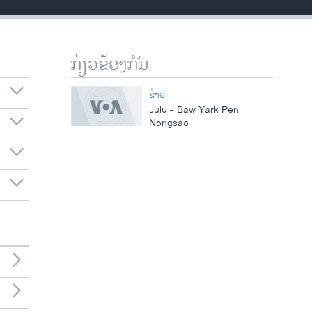
ກ່ຽວຂ້ອງກັນ
ຂ່າວ
Julu - Baw Yark Pen
Nongsao