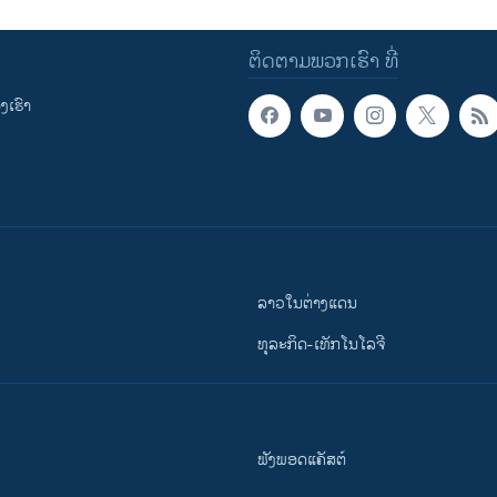
ຕິດຕາມພວກເຮົາ ທີ່
ເຮົາ
ລາວໃນຕ່າງແດນ
ທຸລະກິດ-ເທັກໂນໂລຈີ
ຟັງພອດແຄັສຕ໌