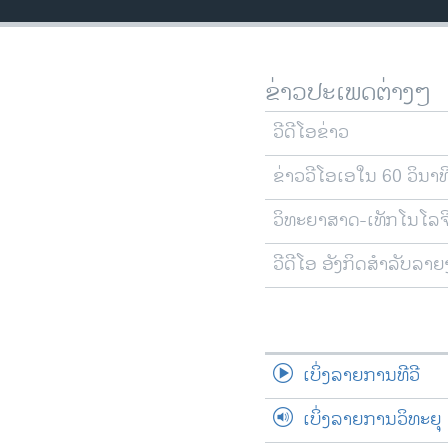
ວິທະຍາສາດ-ເທັກໂນໂລຈີ
ທຸລະກິດ
ຂ່າວປະເພດຕ່າງໆ
ພາສາອັງກິດ
ວີດີໂອ
ວີດີໂອຂ່າວ
ສຽງ
ຂ່າວວີໂອເອໃນ 60 ວິນາທ
ລາຍການກະຈາຍສຽງ
ວິທະຍາສາດ-ເທັກໂນໂລຈ
ລາຍງານ
ວີດີໂອ ອັງກິດສຳລັບລາ
ເບິ່ງລາຍການທີວີ
ເບິ່ງລາຍການວິທະຍຸ