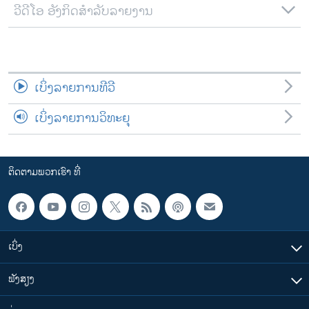
ວີດີໂອ ອັງກິດສຳລັບລາຍງານ
ເບິ່ງລາຍການທີວີ
ເບິ່ງລາຍການວິທະຍຸ
ຕິດຕາມພວກເຮົາ ທີ່
ເບິ່ງ
ຟັງສຽງ