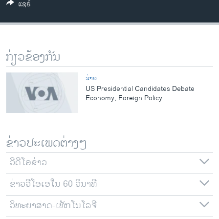
ແຊຣ໌
ວິທະຍາສາດ-ເທັກໂນໂລຈີ
ທຸລະກິດ
ພາສາອັງກິດ
ກ່ຽວຂ້ອງກັນ
ວີດີໂອ
ສຽງ
ຂ່າວ
US Presidential Candidates Debate
ລາຍການກະຈາຍສຽງ
Economy, Foreign Policy
ຕິດຕາມພວກເຮົາ ທີ່
ລາຍງານ
ຂ່າວປະເພດຕ່າງໆ
ພາສາຕ່າງໆ
ວີດີໂອຂ່າວ
ຂ່າວວີໂອເອໃນ 60 ວິນາທີ
ວິທະຍາສາດ-ເທັກໂນໂລຈີ