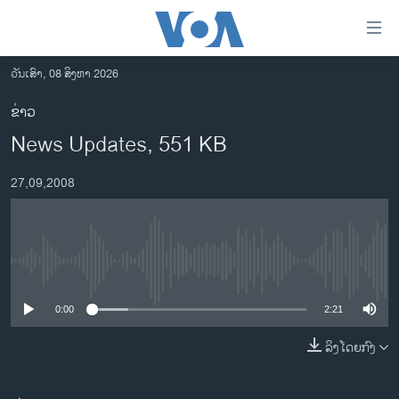
ລິ້ງ
ສຳຫລັບ
ເຂົ້າ
ວັນເສົາ, 08 ສິງຫາ 2026
ຫາ
ໂຮມເພຈ
ຂ່າວ
ຂ້າມ
ລາວ
News Updates, 551 KB
ຂ້າມ
ອາເມຣິກາ
ຂ້າມ
27,09,2008
ໄປ
ການເລືອກຕັ້ງ ປະທານາທີບໍດີ ສະຫະລັດ 2024
ຫາ
ຂ່າວ​ຈີນ
ຊອກ
ຄົ້ນ
ໂລກ
No media source currently available
ເອເຊຍ
0:00
2:21
ອິດສະຫຼະພາບດ້ານການຂ່າວ
ຊີວິດຊາວລາວ
ລິງໂດຍກົງ
ຊຸມຊົນຊາວລາວ