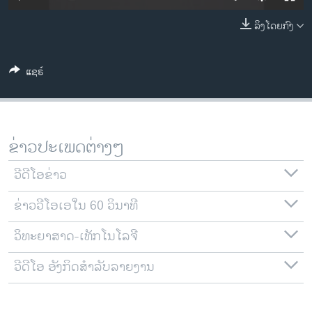
ວິທະຍາສາດ-ເທັກໂນໂລຈີ
ລິງໂດຍກົງ
ທຸລະກິດ
ພາສາອັງກິດ
ແຊຣ໌
ວີດີໂອ
ສຽງ
ລາຍການກະຈາຍສຽງ
ຂ່າວປະເພດຕ່າງໆ
ຕິດຕາມພວກເຮົາ ທີ່
ລາຍງານ
ວີດີໂອຂ່າວ
ຂ່າວວີໂອເອໃນ 60 ວິນາທີ
ພາສາຕ່າງໆ
ວິທະຍາສາດ-ເທັກໂນໂລຈີ
ວີດີໂອ ອັງກິດສຳລັບລາຍງານ