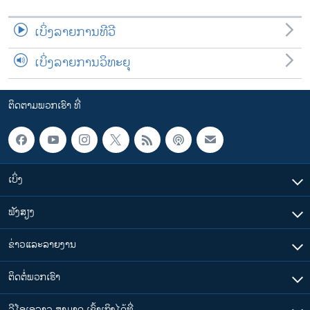
ເບິ່ງລາຍການທີວີ
ເບິ່ງລາຍການວິທະຍຸ
ຕິດຕາມພວກເຮົາ ທີ່
ເບິ່ງ
ຟັງສຽງ
ຂ່າວແລະລາຍງານ
ຕິດຕໍ່ພວກເຮົາ
ວີໂອເອລາວ ສາມາດ ເຂົ້າເຖິງໄດ້ທີ່