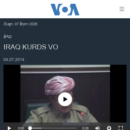
ລິ້ງ
ສຳຫລັບ
ເຂົ້າ
ວັນສຸກ, 07 ສິງຫາ 2026
ຫາ
ໂຮມເພຈ
ຂ່າວ
ຂ້າມ
ລາວ
IRAQ KURDS VO
ຂ້າມ
ອາເມຣິກາ
ຂ້າມ
04,07,2014
ໄປ
ການເລືອກຕັ້ງ ປະທານາທີບໍດີ ສະຫະລັດ 2024
ຫາ
ຂ່າວ​ຈີນ
ຊອກ
ຄົ້ນ
ໂລກ
ເອເຊຍ
No media source currently available
ອິດສະຫຼະພາບດ້ານການຂ່າວ
ຊີວິດຊາວລາວ
ຊຸມຊົນຊາວລາວ
0:00
0:28