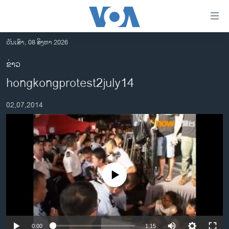
ລິ້ງ
ສຳຫລັບ
ເຂົ້າ
ວັນເສົາ, 08 ສິງຫາ 2026
ຫາ
ໂຮມເພຈ
ຂ່າວ
ຂ້າມ
ລາວ
hongkongprotest2july14
ຂ້າມ
ອາເມຣິກາ
ຂ້າມ
02,07,2014
ໄປ
ການເລືອກຕັ້ງ ປະທານາທີບໍດີ ສະຫະລັດ 2024
ຫາ
ຂ່າວ​ຈີນ
ຊອກ
ຄົ້ນ
ໂລກ
ເອເຊຍ
No media source currently available
ອິດສະຫຼະພາບດ້ານການຂ່າວ
ຊີວິດຊາວລາວ
ຊຸມຊົນຊາວລາວ
0:00
1:15