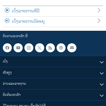
ເບິ່ງລາຍການທີວີ
ເບິ່ງລາຍການວິທະຍຸ
ຕິດຕາມພວກເຮົາ ທີ່
ເບິ່ງ
ຟັງສຽງ
ຂ່າວແລະລາຍງານ
ຕິດຕໍ່ພວກເຮົາ
ວີໂອເອລາວ ສາມາດ ເຂົ້າເຖິງໄດ້ທີ່