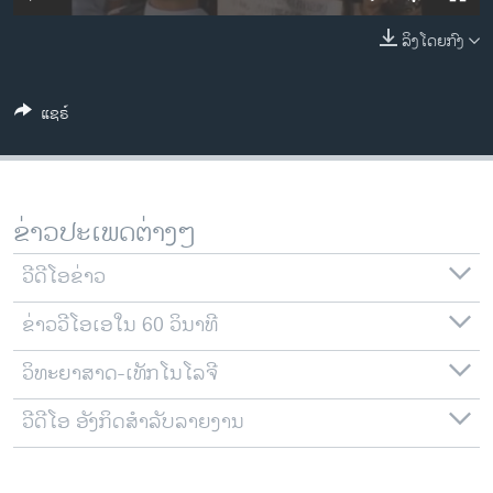
ວິທະຍາສາດ-ເທັກໂນໂລຈີ
ລິງໂດຍກົງ
ທຸລະກິດ
ພາສາອັງກິດ
ແຊຣ໌
ວີດີໂອ
ສຽງ
ລາຍການກະຈາຍສຽງ
ຂ່າວປະເພດຕ່າງໆ
ຕິດຕາມພວກເຮົາ ທີ່
ລາຍງານ
ວີດີໂອຂ່າວ
ຂ່າວວີໂອເອໃນ 60 ວິນາທີ
ພາສາຕ່າງໆ
ວິທະຍາສາດ-ເທັກໂນໂລຈີ
ວີດີໂອ ອັງກິດສຳລັບລາຍງານ