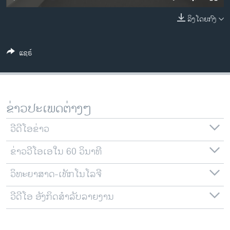
ວິທະຍາສາດ-ເທັກໂນໂລຈີ
ລິງໂດຍກົງ
ທຸລະກິດ
ພາສາອັງກິດ
ແຊຣ໌
ວີດີໂອ
ສຽງ
ລາຍການກະຈາຍສຽງ
ຂ່າວປະເພດຕ່າງໆ
ຕິດຕາມພວກເຮົາ ທີ່
ລາຍງານ
ວີດີໂອຂ່າວ
ຂ່າວວີໂອເອໃນ 60 ວິນາທີ
ພາສາຕ່າງໆ
ວິທະຍາສາດ-ເທັກໂນໂລຈີ
ວີດີໂອ ອັງກິດສຳລັບລາຍງານ