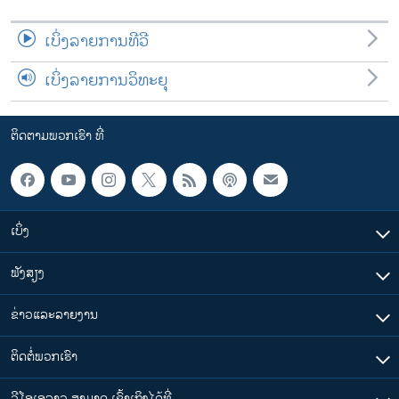
ເບິ່ງລາຍການທີວີ
ເບິ່ງລາຍການວິທະຍຸ
ຕິດຕາມພວກເຮົາ ທີ່
ເບິ່ງ
ຟັງສຽງ
ຂ່າວແລະລາຍງານ
ຕິດຕໍ່ພວກເຮົາ
ວີໂອເອລາວ ສາມາດ ເຂົ້າເຖິງໄດ້ທີ່