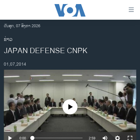
ລິ້ງ
ສຳຫລັບ
ເຂົ້າ
ວັນສຸກ, 07 ສິງຫາ 2026
ຫາ
ໂຮມເພຈ
ຂ່າວ
ຂ້າມ
ລາວ
JAPAN DEFENSE CNPK
ຂ້າມ
ອາເມຣິກາ
ຂ້າມ
01,07,2014
ໄປ
ການເລືອກຕັ້ງ ປະທານາທີບໍດີ ສະຫະລັດ 2024
ຫາ
ຂ່າວ​ຈີນ
ຊອກ
ຄົ້ນ
ໂລກ
ເອເຊຍ
No media source currently available
ອິດສະຫຼະພາບດ້ານການຂ່າວ
ຊີວິດຊາວລາວ
ຊຸມຊົນຊາວລາວ
0:00
2:59