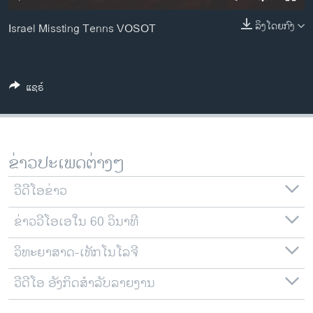
ວິທະຍາສາດ-ເທັກໂນໂລຈີ
ລິງໂດຍກົງ
Israel Missting Tenns VOSOT
ທຸລະກິດ
ພາສາອັງກິດ
ວີດີໂອ
ແຊຣ໌
ສຽງ
ລາຍການກະຈາຍສຽງ
ຕິດຕາມພວກເຮົາ ທີ່
ຂ່າວປະເພດຕ່າງໆ
ລາຍງານ
ວີດີໂອຂ່າວ
ພາສາຕ່າງໆ
ຂ່າວວີໂອເອໃນ 60 ວິນາທີ
ວິທະຍາສາດ-ເທັກໂນໂລຈີ
ວີດີໂອ ອັງກິດສຳລັບລາຍງານ