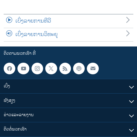
ເບິ່ງລາຍການທີວີ
ເບິ່ງລາຍການວິທະຍຸ
ຕິດຕາມພວກເຮົາ ທີ່
ເບິ່ງ
ຟັງສຽງ
ຂ່າວແລະລາຍງານ
ຕິດຕໍ່ພວກເຮົາ