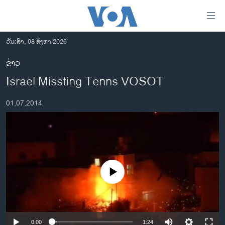
ລິ້ງ
ສຳຫລັບ
ເຂົ້າ
ວັນເສົາ, 08 ສິງຫາ 2026
ຫາ
ໂຮມເພຈ
ຂ່າວ
ຂ້າມ
ລາວ
Israel Missting Tenns VOSOT
ຂ້າມ
ອາເມຣິກາ
ຂ້າມ
01,07,2014
ໄປ
ການເລືອກຕັ້ງ ປະທານາທີບໍດີ ສະຫະລັດ 2024
ຫາ
ຂ່າວ​ຈີນ
ຊອກ
ຄົ້ນ
ໂລກ
ເອເຊຍ
No media source currently available
ອິດສະຫຼະພາບດ້ານການຂ່າວ
ຊີວິດຊາວລາວ
ຊຸມຊົນຊາວລາວ
0:00
1:24