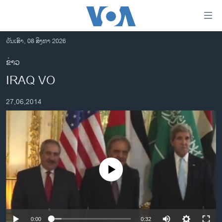
ລິ້ງ
ສຳຫລັບ
ເຂົ້າ
ວັນເສົາ, 08 ສິງຫາ 2026
ຫາ
ໂຮມເພຈ
ຂ່າວ
ຂ້າມ
ລາວ
IRAQ VO
ຂ້າມ
ອາເມຣິກາ
ຂ້າມ
27,06,2014
ໄປ
ການເລືອກຕັ້ງ ປະທານາທີບໍດີ ສະຫະລັດ 2024
ຫາ
ຂ່າວ​ຈີນ
ຊອກ
ຄົ້ນ
ໂລກ
ເອເຊຍ
No media source currently available
ອິດສະຫຼະພາບດ້ານການຂ່າວ
ຊີວິດຊາວລາວ
ຊຸມຊົນຊາວລາວ
0:00
0:32