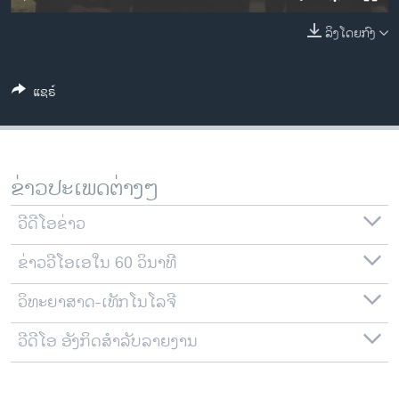
ວິທະຍາສາດ-ເທັກໂນໂລຈີ
ລິງໂດຍກົງ
ທຸລະກິດ
ພາສາອັງກິດ
ແຊຣ໌
ວີດີໂອ
ສຽງ
ລາຍການກະຈາຍສຽງ
ຂ່າວປະເພດຕ່າງໆ
ຕິດຕາມພວກເຮົາ ທີ່
ລາຍງານ
ວີດີໂອຂ່າວ
ຂ່າວວີໂອເອໃນ 60 ວິນາທີ
ພາສາຕ່າງໆ
ວິທະຍາສາດ-ເທັກໂນໂລຈີ
ວີດີໂອ ອັງກິດສຳລັບລາຍງານ