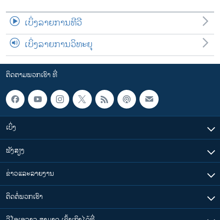
ເບິ່ງລາຍການທີວີ
ເບິ່ງລາຍການວິທະຍຸ
ຕິດຕາມພວກເຮົາ ທີ່
ເບິ່ງ
ຟັງສຽງ
ຂ່າວແລະລາຍງານ
ຕິດຕໍ່ພວກເຮົາ
ວີໂອເອລາວ ສາມາດ ເຂົ້າເຖິງໄດ້ທີ່