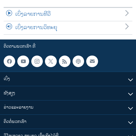
ເບິ່ງລາຍການທີວີ
ເບິ່ງລາຍການວິທະຍຸ
ຕິດຕາມພວກເຮົາ ທີ່
ເບິ່ງ
ຟັງສຽງ
ຂ່າວແລະລາຍງານ
ຕິດຕໍ່ພວກເຮົາ
ວີໂອເອລາວ ສາມາດ ເຂົ້າເຖິງໄດ້ທີ່