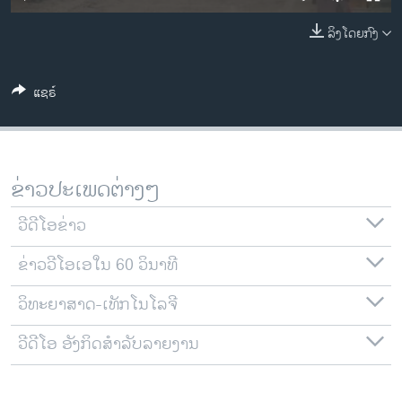
ວິທະຍາສາດ-ເທັກໂນໂລຈີ
ລິງໂດຍກົງ
ທຸລະກິດ
ພາສາອັງກິດ
ແຊຣ໌
ວີດີໂອ
ສຽງ
ລາຍການກະຈາຍສຽງ
ຂ່າວປະເພດຕ່າງໆ
ຕິດຕາມພວກເຮົາ ທີ່
ລາຍງານ
ວີດີໂອຂ່າວ
ຂ່າວວີໂອເອໃນ 60 ວິນາທີ
ພາສາຕ່າງໆ
ວິທະຍາສາດ-ເທັກໂນໂລຈີ
ວີດີໂອ ອັງກິດສຳລັບລາຍງານ