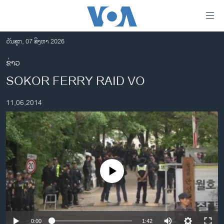
ລິ້ງ
ສຳຫລັບ
ເຂົ້າ
ວັນສຸກ, 07 ສິງຫາ 2026
ຫາ
ໂຮມເພຈ
ຂ່າວ
ຂ້າມ
ລາວ
SOKOR FERRY RAID VO
ຂ້າມ
ອາເມຣິກາ
ຂ້າມ
11,06,2014
ໄປ
ການເລືອກຕັ້ງ ປະທານາທີບໍດີ ສະຫະລັດ 2024
ຫາ
ຂ່າວ​ຈີນ
ຊອກ
ຄົ້ນ
ໂລກ
ເອເຊຍ
No media source currently available
ອິດສະຫຼະພາບດ້ານການຂ່າວ
ຊີວິດຊາວລາວ
ຊຸມຊົນຊາວລາວ
0:00
1:42